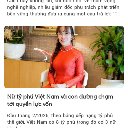
Cách đây không lâu, khi được hỏi về tham vọng
nghề nghiệp, nhiều giám đốc phụ trách phát triển
bền vững thường đưa ra cùng một câu trả lời: “Tự
làm cho mình mất việc”. Ý niệm phía sau là phát
triển bền vững cần trở thành mối quan tâm
chung của toàn bộ doanh nghiệp, thay vì chỉ gói
gọn trong một bộ phận chuyên trách.
Nữ tỷ phú Việt Nam và con đường chạm
tới quyền lực vốn
Đầu tháng 2/2026, theo bảng xếp hạng tỷ phú
thế giới, Việt Nam có 8 tỷ phú trong đó có 3 nữ