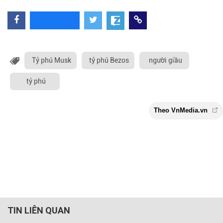
Tỷ phú Musk
tỷ phú Bezos
người giầu
tỷ phú
TIN LIÊN QUAN
Theo VnMedia