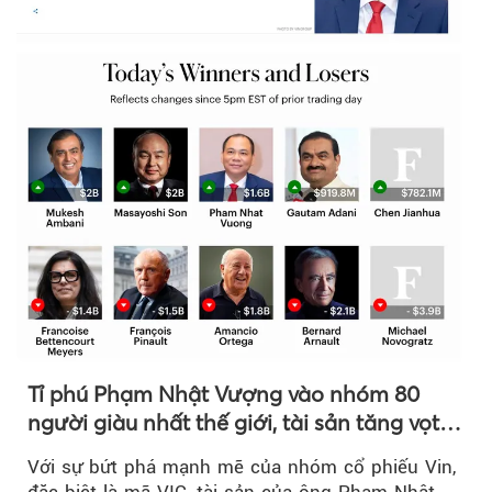
Tỉ phú Phạm Nhật Vượng vào nhóm 80
người giàu nhất thế giới, tài sản tăng vọt
nhờ 'sóng' cổ phiếu Vin
Với sự bứt phá mạnh mẽ của nhóm cổ phiếu Vin,
đặc biệt là mã VIC, tài sản của ông Phạm Nhật