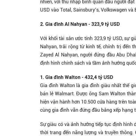
nhiên, với thu nhập bình quân đầu người đạt
USD vào Total, Sainsbury’s, Volkswagen và B
2. Gia đình Al Nahyan - 323,9 tỷ USD
Với khối tài sản ước tính 323,9 tỷ USD, sự g
Nahyan, trải rộng từ kinh tế, chính trị đế
Zayed Al Nahyan, người đứng đầu Abu Dhabi
định hình chính sách và tầm ảnh hưởng quốc 
1. Gia đình Walton - 432,4 tỷ USD
Gia đình Walton là gia đình giàu nhất thế giớ
bán lẻ Walmart. Được ông Sam Walton thành
hiện vận hành hơn 10.500 cửa hàng trên toà
cùng gia đình vẫn đứng đầu bảng xếp hạng t
Sự giàu có và ảnh hưởng tiếp tục định hình di
thời trang đến năng lượng và truyền thông.