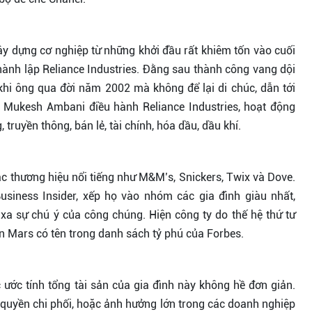
ây dựng cơ nghiệp từ những khởi đầu rất khiêm tốn vào cuối
hành lập Reliance Industries. Đằng sau thành công vang dội
khi ông qua đời năm 2002 mà không để lại di chúc, dẫn tới
ng Mukesh Ambani điều hành Reliance Industries, hoạt động
 truyền thông, bán lẻ, tài chính, hóa dầu, dầu khí.
c thương hiệu nổi tiếng như M&M’s, Snickers, Twix và Dove.
Business Insider, xếp họ vào nhóm các gia đình giàu nhất,
h xa sự chú ý của công chúng. Hiện công ty do thế hệ thứ tư
n Mars có tên trong danh sách tỷ phú của Forbes.
 ước tính tổng tài sản của gia đình này không hề đơn giản.
quyền chi phối, hoặc ảnh hưởng lớn trong các doanh nghiệp