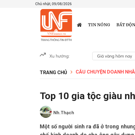
Chủ nhật, 09/08/2026
TIN NÓNG
BẤT ĐỘN
Xu hướng:
Giá vàng hôm nay
CÂU CHUYỆN DOANH NH
TRANG CHỦ
Top 10 gia tộc giàu n
Nh.Thạch
Một số người sinh ra đã ở trong nhung
chế kinh doanh do cha ông gây dựng. 