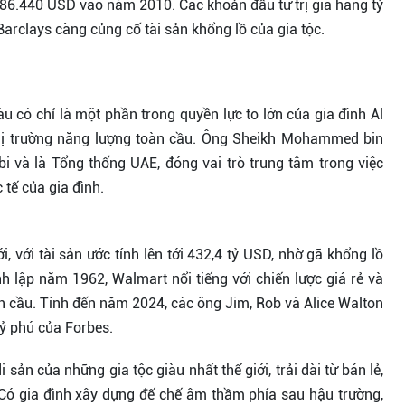
 86.440 USD vào năm 2010. Các khoản đầu tư trị giá hàng tỷ
arclays càng củng cố tài sản khổng lồ của gia tộc.
iàu có chỉ là một phần trong quyền lực to lớn của gia đình Al
n thị trường năng lượng toàn cầu. Ông Sheikh Mohammed bin
 và là Tổng thống UAE, đóng vai trò trung tâm trong việc
tế của gia đình.
i, với tài sản ước tính lên tới 432,4 tỷ USD, nhờ gã khổng lồ
 lập năm 1962, Walmart nổi tiếng với chiến lược giá rẻ và
n cầu. Tính đến năm 2024, các ông Jim, Rob và Alice Walton
ỷ phú của Forbes.
 sản của những gia tộc giàu nhất thế giới, trải dài từ bán lẻ,
 Có gia đình xây dựng đế chế âm thầm phía sau hậu trường,