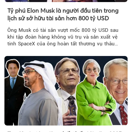
Tỷ phú Elon Musk là người đầu tiên trong
lịch sử sở hữu tài sản hơn 800 tỷ USD
Ông Musk có tài sản vượt mốc 800 tỷ USD sau
khi tập đoàn hàng không vũ trụ và sản xuất vệ
tinh SpaceX của ông hoàn tất thương vụ thâu
tóm xAI - công ty AI, truyền thông xã hội cũng
do ông kiểm soát.