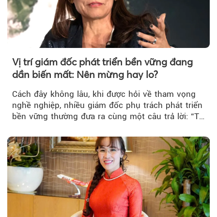
Vị trí giám đốc phát triển bền vững đang
dần biến mất: Nên mừng hay lo?
Cách đây không lâu, khi được hỏi về tham vọng
nghề nghiệp, nhiều giám đốc phụ trách phát triển
bền vững thường đưa ra cùng một câu trả lời: “Tự
làm cho mình mất việc”. Ý niệm phía sau là phát
triển bền vững cần trở thành mối quan tâm
chung của toàn bộ doanh nghiệp, thay vì chỉ gói
gọn trong một bộ phận chuyên trách.