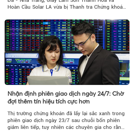
Hoàn Cầu Solar LA vừa bị Thanh tra Chứng khoán
Nhà nước xử phạt tổng cộng hơn 362 triệu đồng
do vi phạm quy định về công bố thông tin trên
thị trường chứng khoán.
Nhận định phiên giao dịch ngày 24/7: Chờ
đợi thêm tín hiệu tích cực hơn
Thị trường chứng khoán đã lấy lại sắc xanh trong
phiên giao dịch ngày 23/7 sau chuỗi bốn phiên
giảm liên tiếp, tuy nhiên các chuyên gia cho rằng
đà phục hồi...