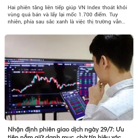
mốc 1.700 điểm
Hai phiên tăng liên tiếp giúp VN Index thoát khỏi
vùng quá bán và lấy lại mốc 1.700 điểm. Tuy
nhiên, phía sau sắc xanh là việc thị trường vẫn
chủ yếu được nâng đỡ bởi nhóm Vin, còn dòng
tiền vẫn chưa thực sự trở lại.
Nhận định phiên giao dịch ngày 29/7: Ưu
tiên nắm giữ danh mục, chờ tín hiệu xác