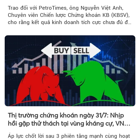
Trao đổi với PetroTimes, ông Nguyễn Việt Anh,
Chuyên viên Chiến lược Chứng khoán KB (KBSV),
cho rằng kết quả kinh doanh tích cực chưa đủ để
kéo giá cổ phiếu đi lên...
Thị trường chứng khoán ngày 31/7: Nhịp
hồi gặp thử thách tại vùng kháng cự, VN
Index giảm gần 9 điểm trong phiên cuối...
Áp lực chốt lời sau 3 phiên tăng mạnh cùng hoạt