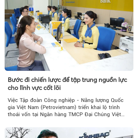
T
Bước đi chiến lược để tập trung nguồn lực
cho lĩnh vực cốt lõi
Việc Tập đoàn Công nghiệp - Năng lượng Quốc
gia Việt Nam (Petrovietnam) triển khai lộ trình
thoái vốn tại Ngân hàng TMCP Đại Chúng Việt
Nam (PVcomBank) đang thu hút sự quan tâm...