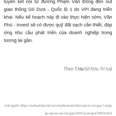
tuyến kết nối từ đường Phạm Văn Đồng đến nút
giao thông Gò Dưa - Quốc lộ 1 do VPI đang triển
khai. Nếu kế hoạch này đi vào thực hiện sớm, Văn
Phú - Invest sẽ có được quỹ đất sạch cần thiết, đáp
ứng nhu cầu phát triển của doanh nghiệp trong
tương lai gần.
Theo
Sở hữu Trí tuệ
T.Hà/
Link nguồn: https://sohuutritue.net.vn/van-phu-invest-khoi-sac-so-voi-quy-1-cung-
ky-vay-no-van-con-gan-3900-ty-dong-d74804.html