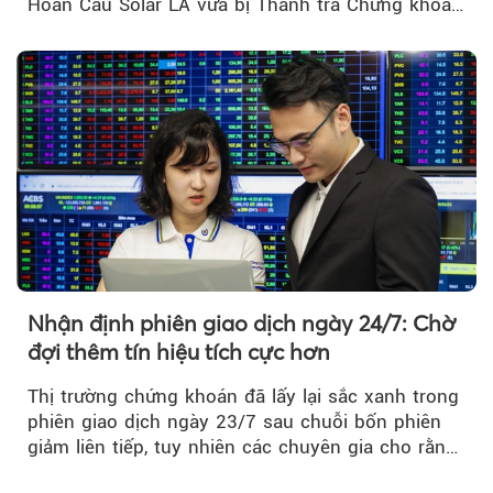
Hoàn Cầu Solar LA vừa bị Thanh tra Chứng khoán
Nhà nước xử phạt tổng cộng hơn 362 triệu đồng
do vi phạm quy định về công bố thông tin trên
thị trường chứng khoán.
Nhận định phiên giao dịch ngày 24/7: Chờ
đợi thêm tín hiệu tích cực hơn
Thị trường chứng khoán đã lấy lại sắc xanh trong
phiên giao dịch ngày 23/7 sau chuỗi bốn phiên
giảm liên tiếp, tuy nhiên các chuyên gia cho rằng
đà phục hồi...