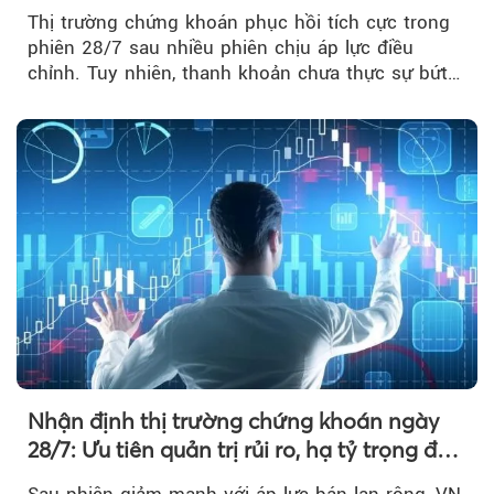
nhận xu hướng
Thị trường chứng khoán phục hồi tích cực trong
phiên 28/7 sau nhiều phiên chịu áp lực điều
chỉnh. Tuy nhiên, thanh khoản chưa thực sự bứt
phá khiến xu hướng tăng vẫn cần thêm...
Nhận định thị trường chứng khoán ngày
28/7: Ưu tiên quản trị rủi ro, hạ tỷ trọng đòn
bẩy
Sau phiên giảm mạnh với áp lực bán lan rộng, VN