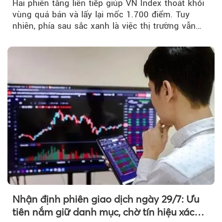
Hai phiên tăng liên tiếp giúp VN Index thoát khỏi
vùng quá bán và lấy lại mốc 1.700 điểm. Tuy
nhiên, phía sau sắc xanh là việc thị trường vẫn
chủ yếu được nâng đỡ bởi nhóm Vin, còn dòng
tiền vẫn chưa thực sự trở lại.
Nhận định phiên giao dịch ngày 29/7: Ưu
tiên nắm giữ danh mục, chờ tín hiệu xác