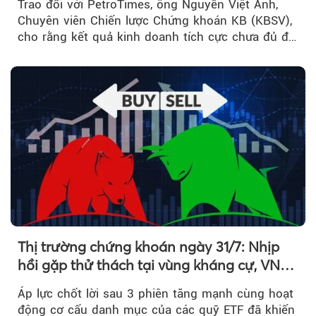
Trao đổi với PetroTimes, ông Nguyễn Việt Anh,
Chuyên viên Chiến lược Chứng khoán KB (KBSV),
cho rằng kết quả kinh doanh tích cực chưa đủ để
kéo giá cổ phiếu đi lên...
Thị trường chứng khoán ngày 31/7: Nhịp
hồi gặp thử thách tại vùng kháng cự, VN
Index giảm gần 9 điểm trong phiên cuối...
Áp lực chốt lời sau 3 phiên tăng mạnh cùng hoạt
động cơ cấu danh mục của các quỹ ETF đã khiến