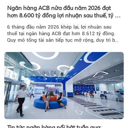
Ngân hàng ACB nửa đầu năm 2026 đạt
hơn 8.600 tỷ đồng lợi nhuận sau thuế, tỷ lệ
nợ xấu thấp nhất ngành
6 tháng đầu năm 2026 khép lại, lợi nhuận sau
thuế tại ngân hàng ACB đạt hơn 8.612 tỷ đồng.
Quy mô tổng tài sản tiếp tục mở rộng, duy trì bộ
đệm dự phòng...
Tin tức ngân hàng nổi bật tuần qua: