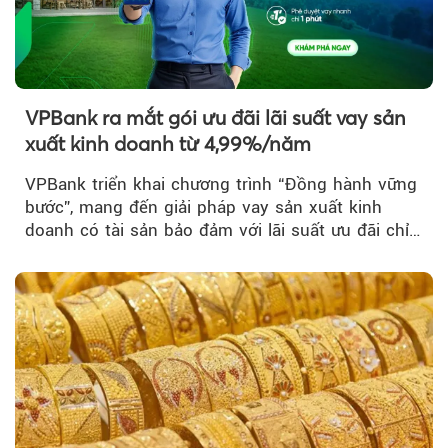
VPBank ra mắt gói ưu đãi lãi suất vay sản
xuất kinh doanh từ 4,99%/năm
VPBank triển khai chương trình “Đồng hành vững
bước”, mang đến giải pháp vay sản xuất kinh
doanh có tài sản bảo đảm với lãi suất ưu đãi chỉ
từ 4,99%/năm...