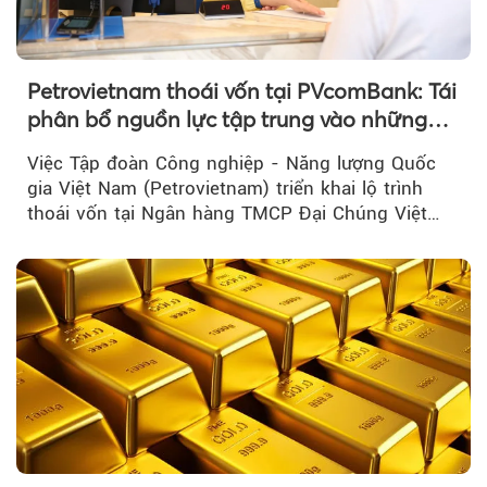
Petrovietnam thoái vốn tại PVcomBank: Tái
phân bổ nguồn lực tập trung vào những
lĩnh vực cốt lõi
Việc Tập đoàn Công nghiệp - Năng lượng Quốc
gia Việt Nam (Petrovietnam) triển khai lộ trình
thoái vốn tại Ngân hàng TMCP Đại Chúng Việt
Nam là bước đi trong quá trình cơ cấu...