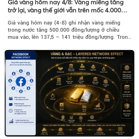
Giá vàng hôm nay 4/8: Vàng miếng tăng
trở lại, vàng thế giới vẫn trên mốc 4.000
USD/ounce
Giá vàng hôm nay (4-8) ghi nhận vàng miếng
trong nước tăng 500.000 đồng/lượng ở chiều
mua vào, lên 137,5 – 141 triệu đồng/lượng. Trong
khi đó, giá vàng thế giới giảm nhẹ nhưng vẫn duy
trì trên ngưỡng 4.000 USD/ounce.