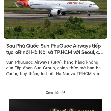
Sau Phú Quốc, Sun PhuQuoc Airways tiếp
tục kết nối Hà Nội và TP.HCM với Seoul, cất
cánh vào tháng 8 năm nay
Sun PhuQuoc Airways (SPA), hãng hàng không
của Tập đoàn Sun Group, chính thức mở bán hai
đường bay thẳng kết nối Hà Nội và TP.HCM với
Seoul (Hàn Quốc), dự kiến khai thác từ...
Xem thêm