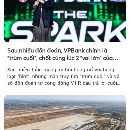
Sau nhiều đồn đoán, VPBank chính là
"trùm cuối", chốt cùng lúc 2 “vai lớn” của
BIGBANG World Tour tại Việt Nam
Sau nhiều tuần mạng xã hội bùng nổ với hàng
loạt "hint", những màn truy tìm "trùm cuối" và vô
số đồn đoán từ cộng đồng V.I.P, câu trả lời cuối
cùng đã lộ diện...