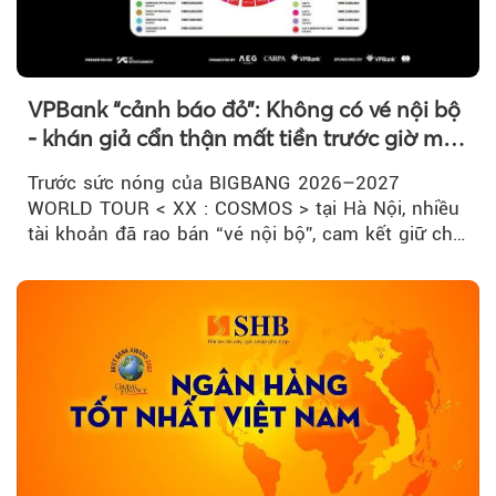
VPBank “cảnh báo đỏ”: Không có vé nội bộ
- khán giả cẩn thận mất tiền trước giờ mở
bán
Trước sức nóng của BIGBANG 2026–2027
WORLD TOUR < XX : COSMOS > tại Hà Nội, nhiều
tài khoản đã rao bán “vé nội bộ”, cam kết giữ chỗ
đẹp với mức giá cao...