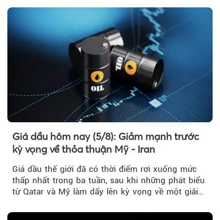
Giá dầu hôm nay (5/8): Giảm mạnh trước
kỳ vọng về thỏa thuận Mỹ - Iran
Giá dầu thế giới đã có thời điểm rơi xuống mức
thấp nhất trong ba tuần, sau khi những phát biểu
từ Qatar và Mỹ làm dấy lên kỳ vọng về một giải
pháp ngoại giao để hạ nhiệt căng thẳng Mỹ -
Iran.