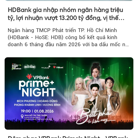
HDBank gia nhập nhóm ngân hàng triệu
tỷ, lợi nhuận vượt 13.200 tỷ đồng, vị thế
mới trên thị trường vốn quốc tế
Ngân hàng TMCP Phát triển TP. Hồ Chí Minh
(HDBank - HoSE: HDB) công bố kết quả kinh
doanh 6 tháng đầu năm 2026 với ba dấu mốc nổi
bật: gia nhập nhóm ngân hàng...