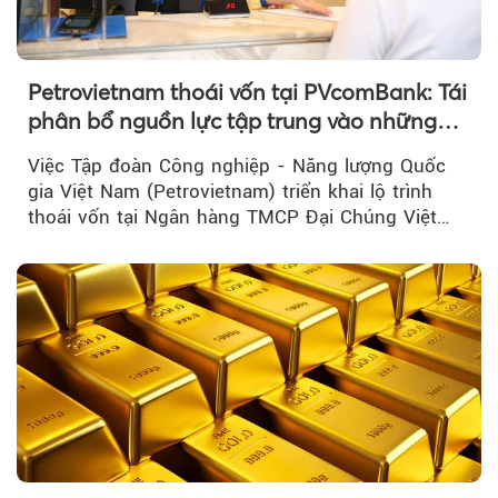
Petrovietnam thoái vốn tại PVcomBank: Tái
phân bổ nguồn lực tập trung vào những
lĩnh vực cốt lõi
Việc Tập đoàn Công nghiệp - Năng lượng Quốc
gia Việt Nam (Petrovietnam) triển khai lộ trình
thoái vốn tại Ngân hàng TMCP Đại Chúng Việt
Nam là bước đi trong quá trình cơ cấu...