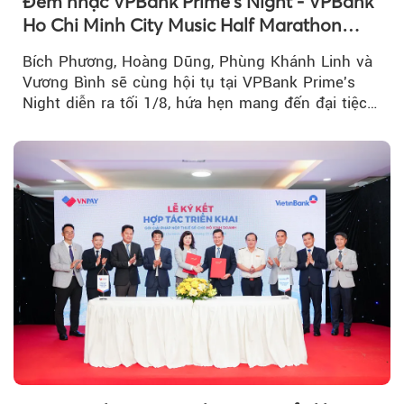
Đêm nhạc VPBank Prime's Night - VPBank
Ho Chi Minh City Music Half Marathon
2026 lộ dàn line-up gây sốt
Bích Phương, Hoàng Dũng, Phùng Khánh Linh và
Vương Bình sẽ cùng hội tụ tại VPBank Prime's
Night diễn ra tối 1/8, hứa hẹn mang đến đại tiệc
âm nhạc bùng nổ...