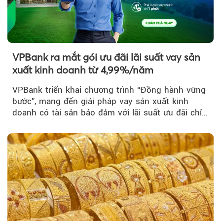
VPBank ra mắt gói ưu đãi lãi suất vay sản
xuất kinh doanh từ 4,99%/năm
VPBank triển khai chương trình “Đồng hành vững
bước”, mang đến giải pháp vay sản xuất kinh
doanh có tài sản bảo đảm với lãi suất ưu đãi chỉ
từ 4,99%/năm...