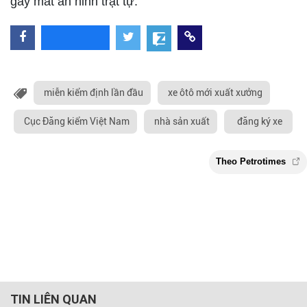
gây mất an ninh trật tự.
miễn kiểm định lần đầu
xe ôtô mới xuất xưởng
Cục Đăng kiểm Việt Nam
nhà sản xuất
đăng ký xe
TIN LIÊN QUAN