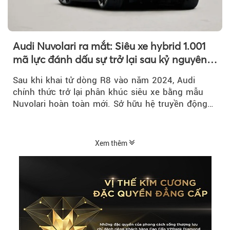
Audi Nuvolari ra mắt: Siêu xe hybrid 1.001
mã lực đánh dấu sự trở lại sau kỷ nguyên
R8
Sau khi khai tử dòng R8 vào năm 2024, Audi
chính thức trở lại phân khúc siêu xe bằng mẫu
Nuvolari hoàn toàn mới. Sở hữu hệ truyền động
hybrid 1.001 mã lực, tốc độ tối đa trên 350 km/h
và số lượng giới hạn chỉ 499 chiếc, Nuvolari được
xem là tuyên ngôn mới của Audi trong kỷ nguyên
Xem thêm
điện hóa.