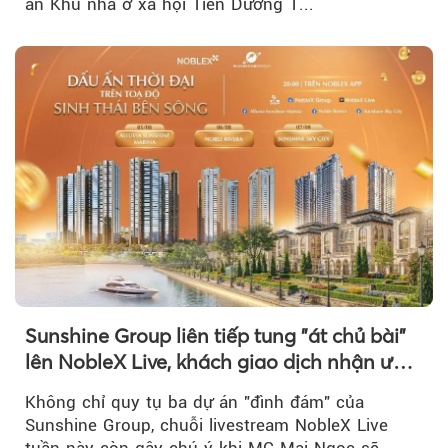
án Khu nhà ở xã hội Tiên Dương 1...
Sunshine Group liên tiếp tung "át chủ bài"
lên NobleX Live, khách giao dịch nhận ưu
đãi hàng trăm triệu đồng
Không chỉ quy tụ ba dự án "đình đám" của
Sunshine Group, chuỗi livestream NobleX Live
tuần này còn gây chú ý khi MC Mai Ngọc sẽ