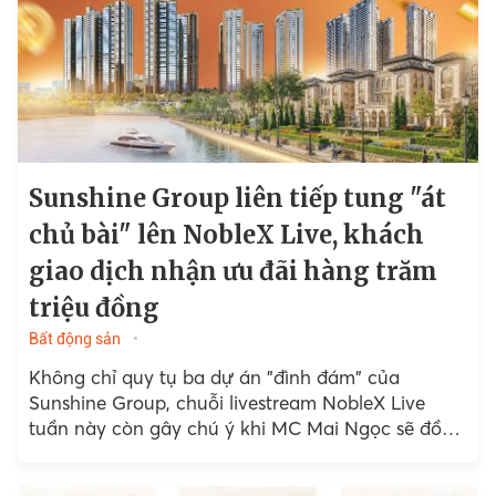
Sunshine Group liên tiếp tung "át
chủ bài" lên NobleX Live, khách
giao dịch nhận ưu đãi hàng trăm
triệu đồng
Bất động sản
Không chỉ quy tụ ba dự án "đình đám" của
Sunshine Group, chuỗi livestream NobleX Live
tuần này còn gây chú ý khi MC Mai Ngọc sẽ đồng
hành trong phiên livestream giới thiệu...