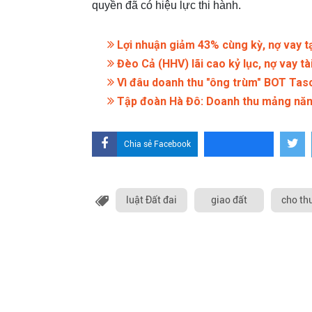
quyền đã có hiệu lực thi hành.
Lợi nhuận giảm 43% cùng kỳ, nợ vay tạ
Đèo Cả (HHV) lãi cao kỷ lục, nợ vay t
Vì đâu doanh thu "ông trùm" BOT Tasc
Tập đoàn Hà Đô: Doanh thu mảng năng
Chia sẻ Facebook
luật Đất đai
giao đất
cho th