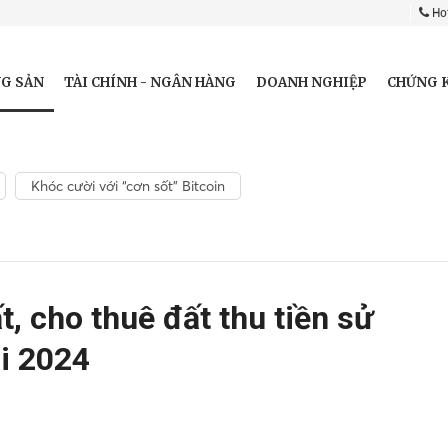
Hot
G SẢN
TÀI CHÍNH - NGÂN HÀNG
DOANH NGHIỆP
CHỨNG 
Khóc cười với “cơn sốt” Bitcoin
, cho thuê đất thu tiền sử
i 2024