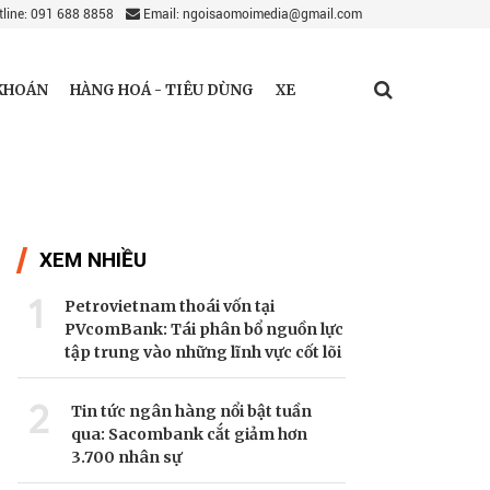
line: 091 688 8858
Email: ngoisaomoimedia@gmail.com
KHOÁN
HÀNG HOÁ - TIÊU DÙNG
XE
XEM NHIỀU
1
Petrovietnam thoái vốn tại
PVcomBank: Tái phân bổ nguồn lực
tập trung vào những lĩnh vực cốt lõi
2
Tin tức ngân hàng nổi bật tuần
qua: Sacombank cắt giảm hơn
3.700 nhân sự