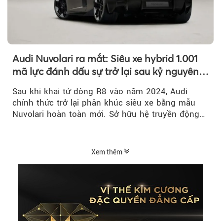
Audi Nuvolari ra mắt: Siêu xe hybrid 1.001
mã lực đánh dấu sự trở lại sau kỷ nguyên
R8
Sau khi khai tử dòng R8 vào năm 2024, Audi
chính thức trở lại phân khúc siêu xe bằng mẫu
Nuvolari hoàn toàn mới. Sở hữu hệ truyền động
hybrid 1.001 mã lực, tốc độ tối đa trên 350 km/h
và số lượng giới hạn chỉ 499 chiếc, Nuvolari được
xem là tuyên ngôn mới của Audi trong kỷ nguyên
Xem thêm
điện hóa.