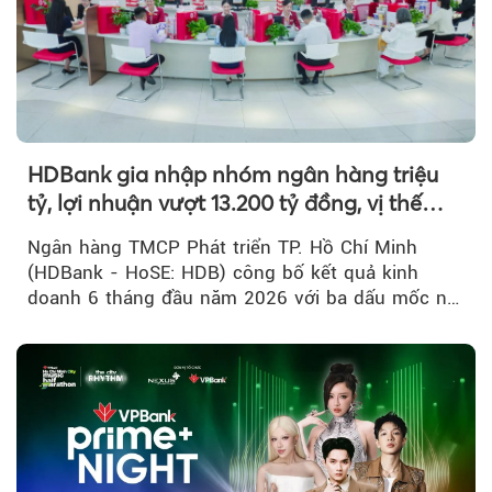
HDBank gia nhập nhóm ngân hàng triệu
tỷ, lợi nhuận vượt 13.200 tỷ đồng, vị thế
mới trên thị trường vốn quốc tế
Ngân hàng TMCP Phát triển TP. Hồ Chí Minh
(HDBank - HoSE: HDB) công bố kết quả kinh
doanh 6 tháng đầu năm 2026 với ba dấu mốc nổi
bật: gia nhập nhóm ngân hàng...