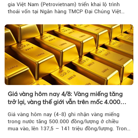
gia Việt Nam (Petrovietnam) triển khai lộ trình
thoái vốn tại Ngân hàng TMCP Đại Chúng Việt
Nam là bước đi trong quá trình cơ cấu...
Giá vàng hôm nay 4/8: Vàng miếng tăng
trở lại, vàng thế giới vẫn trên mốc 4.000
USD/ounce
Giá vàng hôm nay (4-8) ghi nhận vàng miếng
trong nước tăng 500.000 đồng/lượng ở chiều
mua vào, lên 137,5 – 141 triệu đồng/lượng. Trong
khi đó, giá vàng thế giới giảm nhẹ nhưng vẫn duy