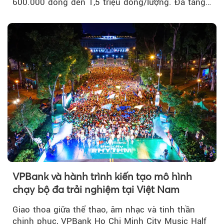
600.000 đồng đến 1,5 triệu đồng/lượng. Đà tăng
của thị trường trong nước được hỗ trợ bởi giá
vàng thế giới bứt phá lên mức cao nhất trong
một tháng.
VPBank và hành trình kiến tạo mô hình
chạy bộ đa trải nghiệm tại Việt Nam
Giao thoa giữa thể thao, âm nhạc và tinh thần
chinh phục, VPBank Ho Chi Minh City Music Half