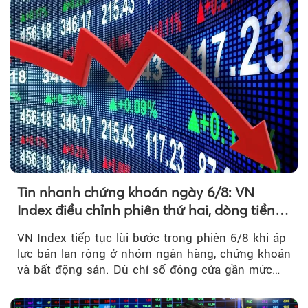
Tin nhanh chứng khoán ngày 6/8: VN
Index điều chỉnh phiên thứ hai, dòng tiền
chờ phản ứng tại vùng MA20
VN Index tiếp tục lùi bước trong phiên 6/8 khi áp
lực bán lan rộng ở nhóm ngân hàng, chứng khoán
và bất động sản. Dù chỉ số đóng cửa gần mức
thấp nhất...