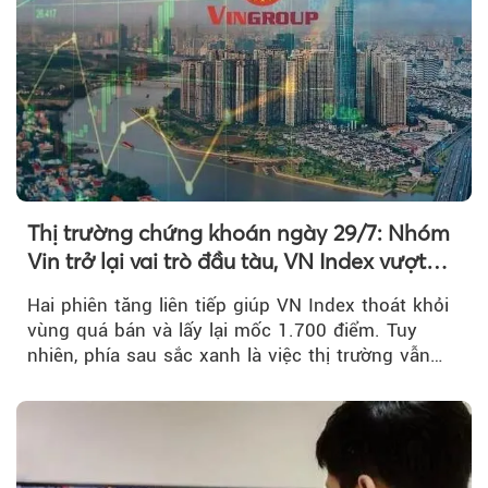
Thị trường chứng khoán ngày 29/7: Nhóm
Vin trở lại vai trò đầu tàu, VN Index vượt
mốc 1.700 điểm
Hai phiên tăng liên tiếp giúp VN Index thoát khỏi
vùng quá bán và lấy lại mốc 1.700 điểm. Tuy
nhiên, phía sau sắc xanh là việc thị trường vẫn
chủ yếu được nâng đỡ bởi nhóm Vin, còn dòng
tiền vẫn chưa thực sự trở lại.