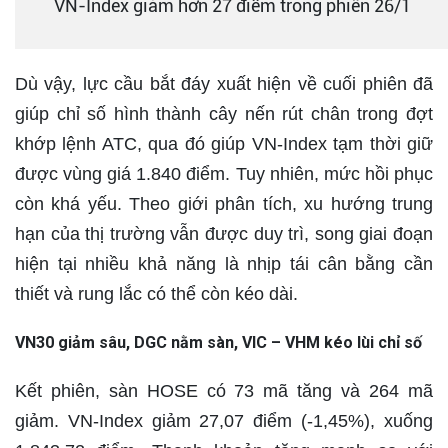
VN-Index giảm hơn 27 điểm trong phiên 26/1
Dù vậy, lực cầu bắt đáy xuất hiện về cuối phiên đã
giúp chỉ số hình thành cây nến rút chân trong đợt
khớp lệnh ATC, qua đó giúp VN-Index tạm thời giữ
được vùng giá 1.840 điểm. Tuy nhiên, mức hồi phục
còn khá yếu. Theo giới phân tích, xu hướng trung
hạn của thị trường vẫn được duy trì, song giai đoạn
hiện tại nhiều khả năng là nhịp tái cân bằng cần
thiết và rung lắc có thể còn kéo dài.
VN30 giảm sâu, DGC nằm sàn, VIC – VHM kéo lùi chỉ số
Kết phiên, sàn HOSE có 73 mã tăng và 264 mã
giảm. VN-Index giảm 27,07 điểm (-1,45%), xuống