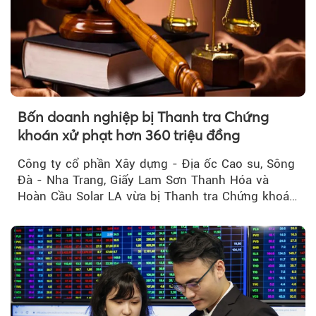
Bốn doanh nghiệp bị Thanh tra Chứng
khoán xử phạt hơn 360 triệu đồng
Công ty cổ phần Xây dựng - Địa ốc Cao su, Sông
Đà - Nha Trang, Giấy Lam Sơn Thanh Hóa và
Hoàn Cầu Solar LA vừa bị Thanh tra Chứng khoán
Nhà nước xử phạt tổng cộng hơn 362 triệu đồng
do vi phạm quy định về công bố thông tin trên
thị trường chứng khoán.