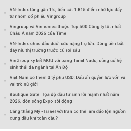
VN-Index tăng gần 1%, tiến sát 1.815 điểm nhờ lực đẩy
từ nhóm cổ phiếu Vingroup
Vingroup và Vinhomes thuộc Top 500 Công ty tốt nhất
Châu Á năm 2026 của Time
VN-Index chao đảo dưới sức nặng trụ lớn: Dòng tiền bắt
đáy níu thị trường trước cú rơi sâu
VinGroup ký kết MOU với bang Tamil Nadu, củng cố hệ
sinh thái đa ngành tại Ấn Độ
Việt Nam có thêm 3 tỷ phú USD: Dấu ấn quyền lực vốn và
vai trò nữ giới
Boutique Gate: Tọa độ đầu tư sinh lời mạnh nhất năm
2026, đón sóng Expo sôi động
Theo Sở hữu trí 
Căng thẳng Mỹ - Israel với Iran có thể làm đảo lộn nguồn
cung dầu khí toàn cầu?