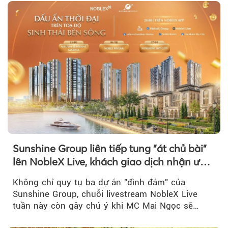
Sunshine Group liên tiếp tung "át chủ bài"
lên NobleX Live, khách giao dịch nhận ưu
đãi hàng trăm triệu đồng
Không chỉ quy tụ ba dự án "đình đám" của
Sunshine Group, chuỗi livestream NobleX Live
tuần này còn gây chú ý khi MC Mai Ngọc sẽ
đồng hành trong phiên livestream giới thiệu...