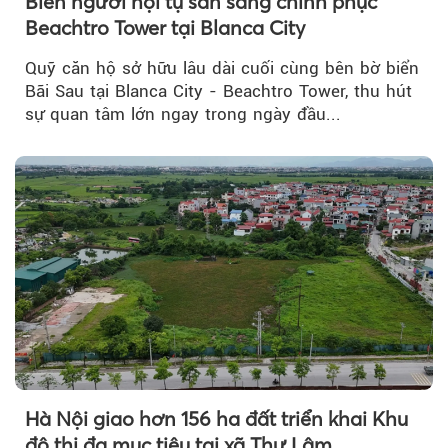
Biển người hội tụ sẵn sàng chinh phục
Beachtro Tower tại Blanca City
Quỹ căn hộ sở hữu lâu dài cuối cùng bên bờ biển
Bãi Sau tại Blanca City - Beachtro Tower, thu hút
sự quan tâm lớn ngay trong ngày đầu...
Hà Nội giao hơn 156 ha đất triển khai Khu
đô thị đa mục tiêu tại xã Thư Lâm