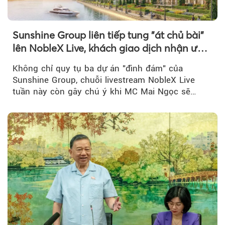
Sunshine Group liên tiếp tung "át chủ bài"
lên NobleX Live, khách giao dịch nhận ưu
đãi hàng trăm triệu đồng
Không chỉ quy tụ ba dự án "đình đám" của
Sunshine Group, chuỗi livestream NobleX Live
tuần này còn gây chú ý khi MC Mai Ngọc sẽ
đồng hành trong phiên livestream giới thiệu...