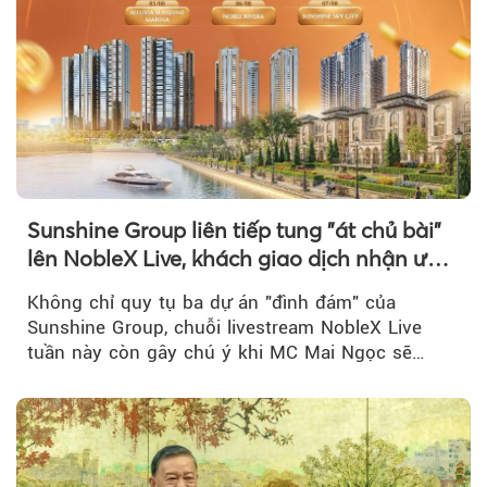
Sunshine Group liên tiếp tung "át chủ bài"
lên NobleX Live, khách giao dịch nhận ưu
đãi hàng trăm triệu đồng
Không chỉ quy tụ ba dự án "đình đám" của
Sunshine Group, chuỗi livestream NobleX Live
tuần này còn gây chú ý khi MC Mai Ngọc sẽ
đồng hành trong phiên livestream giới thiệu...