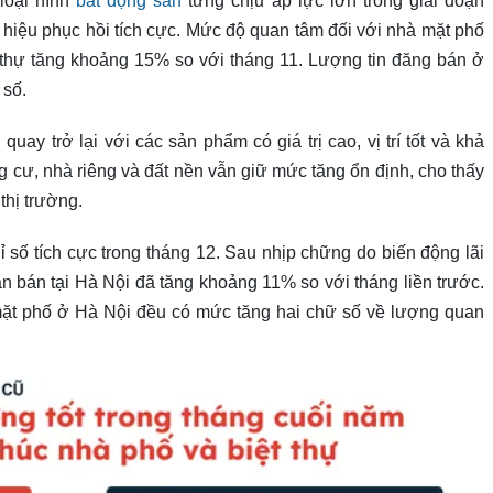
loại hình
bất động sản
từng chịu áp lực lớn trong giai đoạn
ín hiệu phục hồi tích cực. Mức độ quan tâm đối với nhà mặt phố
 thự tăng khoảng 15% so với tháng 11. Lượng tin đăng bán ở
 số.
y trở lại với các sản phẩm có giá trị cao, vị trí tốt và khả
ng cư, nhà riêng và đất nền vẫn giữ mức tăng ổn định, cho thấy
thị trường.
 số tích cực trong tháng 12. Sau nhịp chững do biến động lãi
n bán tại Hà Nội đã tăng khoảng 11% so với tháng liền trước.
 mặt phố ở Hà Nội đều có mức tăng hai chữ số về lượng quan