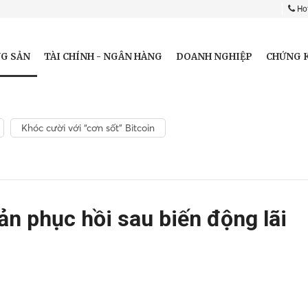
Hot
G SẢN
TÀI CHÍNH - NGÂN HÀNG
DOANH NGHIỆP
CHỨNG 
Khóc cười với “cơn sốt” Bitcoin
ản phục hồi sau biến động lãi