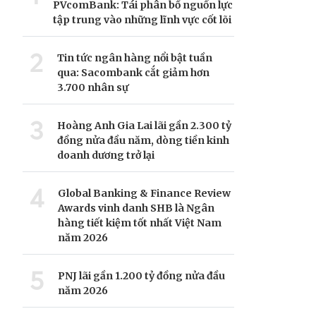
PVcomBank: Tái phân bổ nguồn lực
tập trung vào những lĩnh vực cốt lõi
2
Tin tức ngân hàng nổi bật tuần
qua: Sacombank cắt giảm hơn
3.700 nhân sự
3
Hoàng Anh Gia Lai lãi gần 2.300 tỷ
đồng nửa đầu năm, dòng tiền kinh
doanh dương trở lại
4
Global Banking & Finance Review
Awards vinh danh SHB là Ngân
hàng tiết kiệm tốt nhất Việt Nam
năm 2026
5
PNJ lãi gần 1.200 tỷ đồng nửa đầu
năm 2026