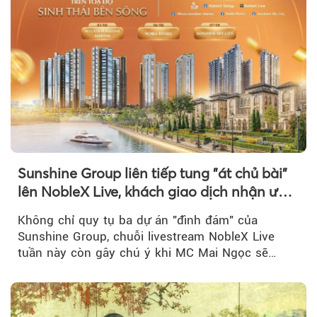
Sunshine Group liên tiếp tung "át chủ bài"
lên NobleX Live, khách giao dịch nhận ưu
đãi hàng trăm triệu đồng
Không chỉ quy tụ ba dự án "đình đám" của
Sunshine Group, chuỗi livestream NobleX Live
tuần này còn gây chú ý khi MC Mai Ngọc sẽ
đồng hành trong phiên livestream giới thiệu...