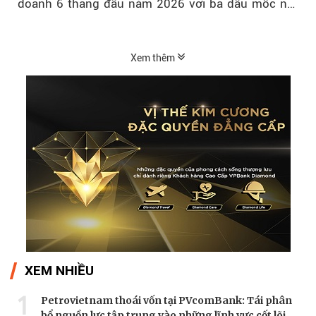
doanh 6 tháng đầu năm 2026 với ba dấu mốc nổi
bật: gia nhập nhóm ngân hàng...
Xem thêm
XEM NHIỀU
1
Petrovietnam thoái vốn tại PVcomBank: Tái phân
bổ nguồn lực tập trung vào những lĩnh vực cốt lõi