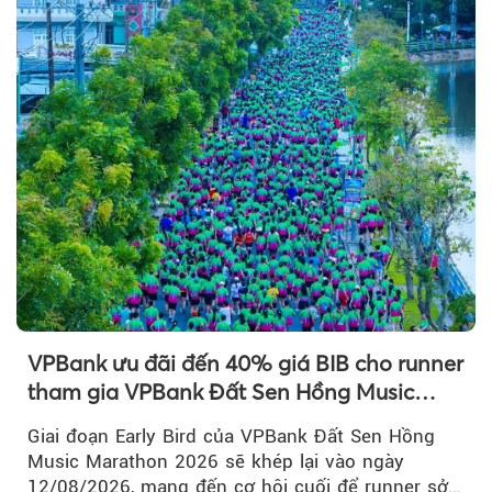
Theo petrotimes
VPBank ưu đãi đến 40% giá BIB cho runner
tham gia VPBank Đất Sen Hồng Music
Marathon 2026
Giai đoạn Early Bird của VPBank Đất Sen Hồng
Music Marathon 2026 sẽ khép lại vào ngày
12/08/2026, mang đến cơ hội cuối để runner sở