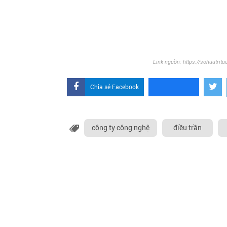
Link nguồn: https://sohuutrit
Chia sẻ Facebook
công ty công nghệ
điều trần