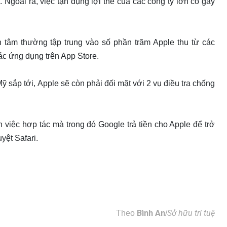
Ngoài ra, việc tận dụng lợi thế của các công ty lớn có gây
 tâm thường tập trung vào số phần trăm Apple thu từ các
ác ứng dụng trên App Store.
 sắp tới, Apple sẽ còn phải đối mặt với 2 vụ điều tra chống
việc hợp tác mà trong đó Google trả tiền cho Apple để trở
yệt Safari.
Bình An
Sở hữu trí tuệ
Theo
/