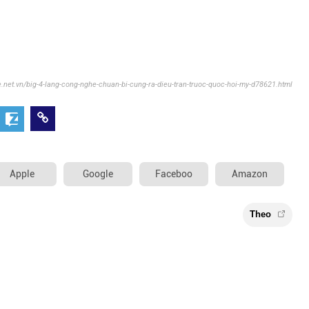
ue.net.vn/big-4-lang-cong-nghe-chuan-bi-cung-ra-dieu-tran-truoc-quoc-hoi-my-d78621.html
Apple
Google
Faceboo
Amazon