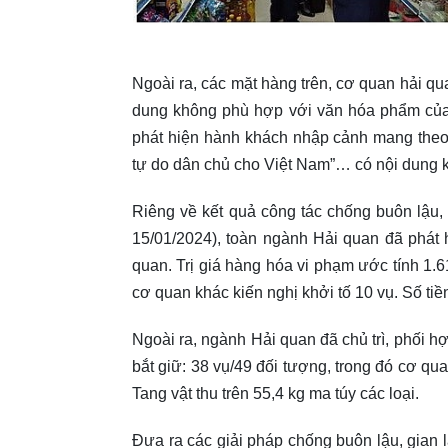
Ngoài ra, các mặt hàng trên, cơ quan hải qu
dung không phù hợp với văn hóa phẩm của
phát hiện hành khách nhập cảnh mang theo 
tự do dân chủ cho Việt Nam”… có nội dung k
Riêng về kết quả công tác chống buôn lậu,
15/01/2024), toàn ngành Hải quan đã phát h
quan. Trị giá hàng hóa vi phạm ước tính 1.
cơ quan khác kiến nghị khởi tố 10 vụ. Số ti
Ngoài ra, ngành Hải quan đã chủ trì, phối h
bắt giữ: 38 vụ/49 đối tượng, trong đó cơ qu
Tang vật thu trên 55,4 kg ma túy các loại.
Đưa ra các giải pháp chống buôn lậu, gian l