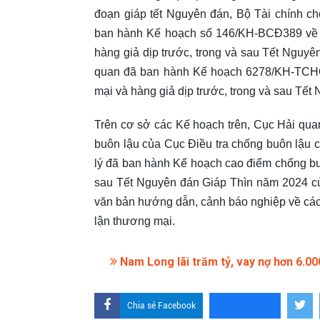
đoạn giáp tết Nguyên đán, Bộ Tài chính ch
ban hành Kế hoạch số 146/KH-BCĐ389 về C
hàng giả dịp trước, trong và sau Tết Nguy
quan đã ban hành Kế hoạch 6278/KH-TCHQ 
mại và hàng giả dịp trước, trong và sau Tế
Trên cơ sở các Kế hoạch trên, Cục Hải quan
buôn lậu của Cục Điều tra chống buôn lậu că
lý đã ban hành Kế hoạch cao điểm chống buô
sau Tết Nguyên đán Giáp Thìn năm 2024 củ
văn bản hướng dẫn, cảnh báo nghiệp về các t
lận thương mại.
Nam Long lãi trăm tỷ, vay nợ hơn 6.0
Chia sẻ Facebook