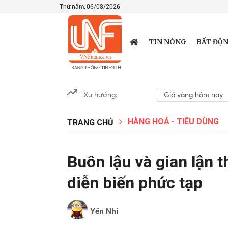
Thứ năm, 06/08/2026
TIN NÓNG
BẤT ĐỘN
Xu hướng:
Giá vàng hôm nay
HÀNG HOÁ - TIÊU DÙNG
TRANG CHỦ
Buôn lậu và gian lận 
diễn biến phức tạp
Yến Nhi