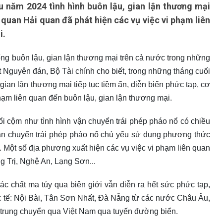
 năm 2024 tình hình buôn lậu, gian lận thương mại
ơ quan Hải quan đã phát hiện các vụ việc vi phạm liên
i.
ống buôn lậu, gian lận thương mại trên cả nước trong những
ết Nguyên đán, Bộ Tài chính cho biết, trong những tháng cuối
ian lận thương mại tiếp tục tiềm ẩn, diễn biến phức tạp, cơ
hạm liên quan đến buôn lậu, gian lận thương mại.
ổi cộm như tình hình vận chuyển trái phép pháo nổ có chiều
vận chuyển trái phép pháo nổ chủ yếu sử dụng phương thức
. Một số địa phương xuất hiện các vụ việc vi phạm liên quan
g Trị, Nghệ An, Lạng Sơn...
c chất ma túy qua biên giới vẫn diễn ra hết sức phức tạp,
c tế: Nội Bài, Tân Sơn Nhất, Đà Nẵng từ các nước Châu Âu,
 trung chuyển qua Việt Nam qua tuyến đường biển.