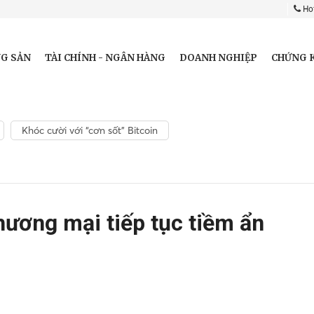
Hot
G SẢN
TÀI CHÍNH - NGÂN HÀNG
DOANH NGHIỆP
CHỨNG 
Khóc cười với “cơn sốt” Bitcoin
thương mại tiếp tục tiềm ẩn