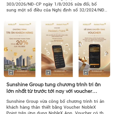
303/2026/NĐ-CP ngày 1/8/2026 sửa đổi, bổ
sung một số điều của Nghị định số 32/2024/NĐ-
CP về quản lý, phát triển cụm công nghiệp.
Sunshine Group tung chương trình tri ân
lớn nhất từ trước tới nay với voucher
NobleX Point cho khách hàng thân thiết
Sunshine Group vừa công bố chương trình tri ân
khách hàng thân thiết bằng Voucher NobleX
Point trên ứng dụng NobleX App. Voucher có thể