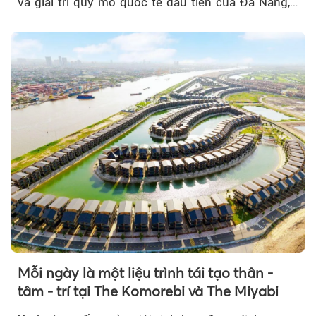
và giải trí quy mô quốc tế đầu tiên của Đà Nẵng,…
Mỗi ngày là một liệu trình tái tạo thân -
tâm - trí tại The Komorebi và The Miyabi