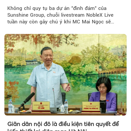
đãi hàng trăm triệu đồng
Không chỉ quy tụ ba dự án "đình đám" của
Sunshine Group, chuỗi livestream NobleX Live
tuần này còn gây chú ý khi MC Mai Ngọc sẽ
đồng hành trong phiên livestream giới thiệu...
Giãn dân nội đô là điều kiện tiên quyết để