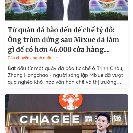
Từ quán đá bào đến đế chế tỷ đô:
Ông trùm đứng sau Mixue đã làm
gì để có hơn 46.000 cửa hàng....
Câu chuyện doanh nhân
Bắt đầu từ một quầy đá bào tự chế ở Trịnh Châu,
Zhang Hongchao - người sáng lập Mixue đã vượt
qua nghèo khó, học vấn hạn chế và thị trường
cạnh tranh khốc liệt...