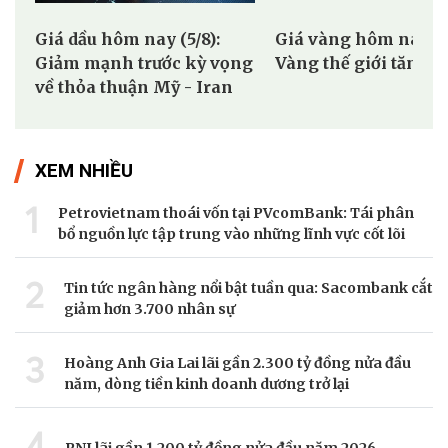
Giá dầu hôm nay (5/8):
Giá vàng hôm nay 5/
Giảm mạnh trước kỳ vọng
Vàng thế giới tăng tr
về thỏa thuận Mỹ - Iran
XEM NHIỀU
1
Petrovietnam thoái vốn tại PVcomBank: Tái phân
bổ nguồn lực tập trung vào những lĩnh vực cốt lõi
2
Tin tức ngân hàng nổi bật tuần qua: Sacombank cắt
giảm hơn 3.700 nhân sự
3
Hoàng Anh Gia Lai lãi gần 2.300 tỷ đồng nửa đầu
năm, dòng tiền kinh doanh dương trở lại
4
PNJ lãi gần 1.200 tỷ đồng nửa đầu năm 2026