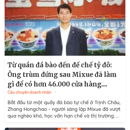
Từ quán đá bào đến đế chế tỷ đô:
Ông trùm đứng sau Mixue đã làm
gì để có hơn 46.000 cửa hàng....
Câu chuyện doanh nhân
Bắt đầu từ một quầy đá bào tự chế ở Trịnh Châu,
Zhang Hongchao - người sáng lập Mixue đã vượt
qua nghèo khó, học vấn hạn chế và thị trường
cạnh tranh khốc liệt...