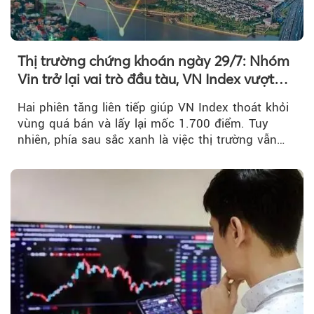
Thị trường chứng khoán ngày 29/7: Nhóm
Vin trở lại vai trò đầu tàu, VN Index vượt
mốc 1.700 điểm
Hai phiên tăng liên tiếp giúp VN Index thoát khỏi
vùng quá bán và lấy lại mốc 1.700 điểm. Tuy
nhiên, phía sau sắc xanh là việc thị trường vẫn
chủ yếu được nâng đỡ bởi nhóm Vin, còn dòng
tiền vẫn chưa thực sự trở lại.