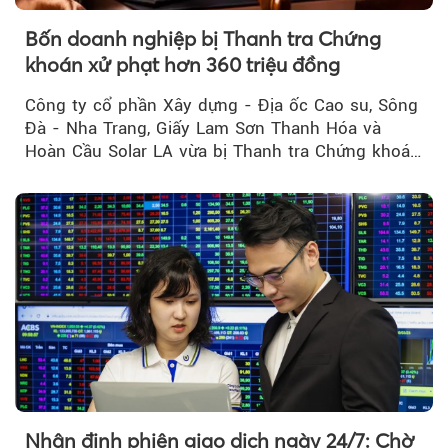
Bốn doanh nghiệp bị Thanh tra Chứng
khoán xử phạt hơn 360 triệu đồng
Công ty cổ phần Xây dựng - Địa ốc Cao su, Sông
Đà - Nha Trang, Giấy Lam Sơn Thanh Hóa và
Hoàn Cầu Solar LA vừa bị Thanh tra Chứng khoán
Nhà nước xử phạt tổng cộng hơn 362 triệu đồng
do vi phạm quy định về công bố thông tin trên
thị trường chứng khoán.
Nhận định phiên giao dịch ngày 24/7: Chờ