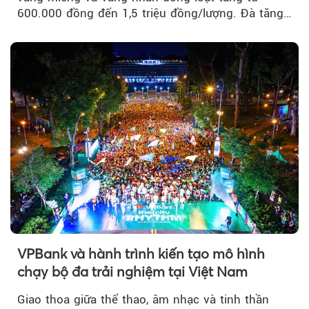
600.000 đồng đến 1,5 triệu đồng/lượng. Đà tăng
của thị trường trong nước được hỗ trợ bởi giá
vàng thế giới bứt phá lên mức cao nhất trong
một tháng.
VPBank và hành trình kiến tạo mô hình
chạy bộ đa trải nghiệm tại Việt Nam
Giao thoa giữa thể thao, âm nhạc và tinh thần