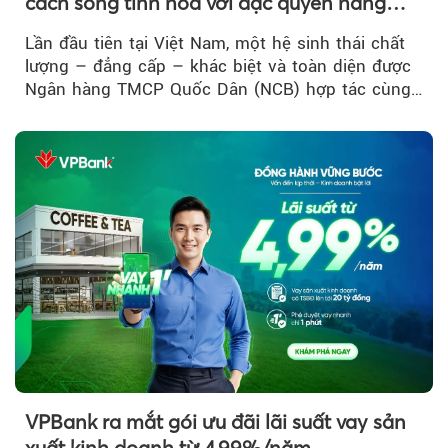
cách sống tinh hoa với đặc quyền hàng
đầu Việt Nam
Lần đầu tiên tại Việt Nam, một hệ sinh thái chất
lượng – đẳng cấp – khác biệt và toàn diện được
Ngân hàng TMCP Quốc Dân (NCB) hợp tác cùng
Sun Group kiến tạo...
VPBank ra mắt gói ưu đãi lãi suất vay sản
xuất kinh doanh từ 4,99%/năm