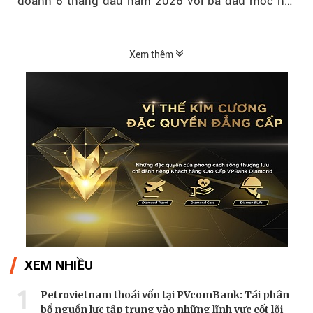
doanh 6 tháng đầu năm 2026 với ba dấu mốc nổi
bật: gia nhập nhóm ngân hàng...
Xem thêm
XEM NHIỀU
1
Petrovietnam thoái vốn tại PVcomBank: Tái phân
bổ nguồn lực tập trung vào những lĩnh vực cốt lõi