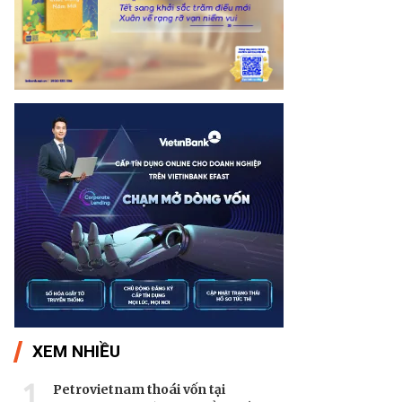
XEM NHIỀU
1
Petrovietnam thoái vốn tại