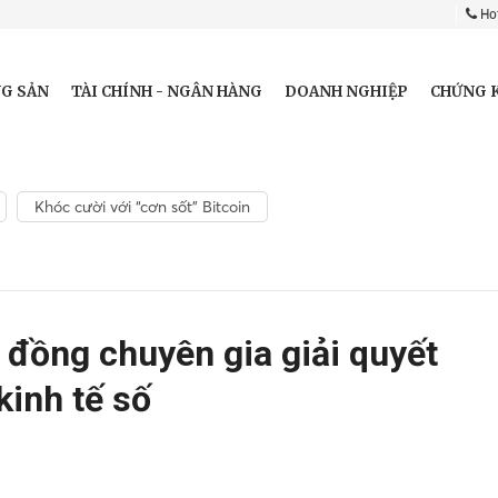
Hot
G SẢN
TÀI CHÍNH - NGÂN HÀNG
DOANH NGHIỆP
CHỨNG 
Khóc cười với “cơn sốt” Bitcoin
 đồng chuyên gia giải quyết
kinh tế số