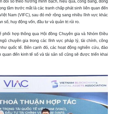
yển đổi số theo hướng minh bạch, hiệu quả, công bằng, đồng
ọng tâm trước mắt là các tranh chấp phát sinh liên quan đến
 Việt Nam (VIFC), sau đó mở rộng sang nhiều lĩnh vực khác
ản số, huy động vốn, đầu tư và quản trị rủi ro.
hế phối hợp thông qua Hội đồng Chuyên gia và Nhóm Điều
gũ chuyên gia trong các lĩnh vực pháp lý, tài chính, công
như quốc tế. Bên cạnh đó, các hoạt động nghiên cứu, đào
iên quan đến kinh tế số và tài sản số cũng sẽ được triển khai