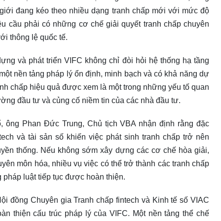
n giới đang kéo theo nhiều dạng tranh chấp mới với mức độ
êu cầu phải có những cơ chế giải quyết tranh chấp chuyên
ới thông lệ quốc tế.
ng và phát triển VIFC không chỉ đòi hỏi hệ thống hạ tầng
 một nền tảng pháp lý ổn định, minh bạch và có khả năng dự
ranh chấp hiệu quả được xem là một trong những yếu tố quan
ờng đầu tư và củng cố niềm tin của các nhà đầu tư.
số, ông Phan Đức Trung, Chủ tịch VBA nhận định rằng đặc
tech và tài sản số khiến việc phát sinh tranh chấp trở nên
ruyền thống. Nếu không sớm xây dựng các cơ chế hòa giải,
huyên môn hóa, nhiều vụ việc có thể trở thành các tranh chấp
g pháp luật tiếp tục được hoàn thiện.
ội đồng Chuyên gia Tranh chấp fintech và Kinh tế số VIAC
oàn thiện cấu trúc pháp lý của VIFC. Một nền tảng thể chế