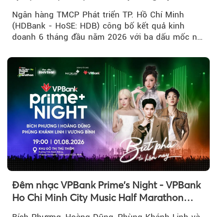
mới trên thị trường vốn quốc tế
Ngân hàng TMCP Phát triển TP. Hồ Chí Minh
(HDBank - HoSE: HDB) công bố kết quả kinh
doanh 6 tháng đầu năm 2026 với ba dấu mốc nổi
bật: gia nhập nhóm ngân hàng...
Đêm nhạc VPBank Prime's Night - VPBank
Ho Chi Minh City Music Half Marathon
2026 lộ dàn line-up gây sốt