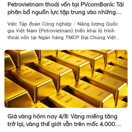
Petrovietnam thoái vốn tại PVcomBank: Tái
phân bổ nguồn lực tập trung vào những
lĩnh vực cốt lõi
Việc Tập đoàn Công nghiệp - Năng lượng Quốc
gia Việt Nam (Petrovietnam) triển khai lộ trình
thoái vốn tại Ngân hàng TMCP Đại Chúng Việt
Nam là bước đi trong quá trình cơ cấu...
Giá vàng hôm nay 4/8: Vàng miếng tăng
trở lại, vàng thế giới vẫn trên mốc 4.000
USD/ounce