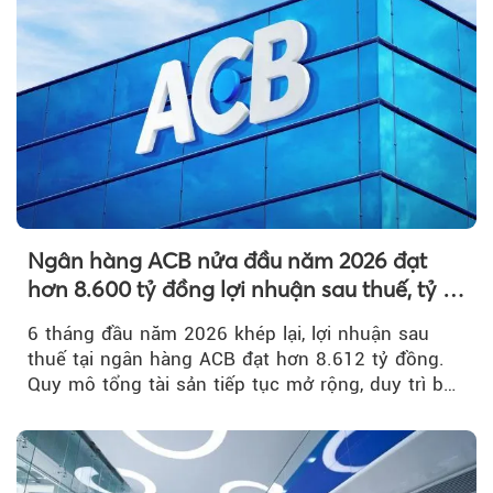
Ngân hàng ACB nửa đầu năm 2026 đạt
hơn 8.600 tỷ đồng lợi nhuận sau thuế, tỷ lệ
nợ xấu thấp nhất ngành
6 tháng đầu năm 2026 khép lại, lợi nhuận sau
thuế tại ngân hàng ACB đạt hơn 8.612 tỷ đồng.
Quy mô tổng tài sản tiếp tục mở rộng, duy trì bộ
đệm dự phòng...