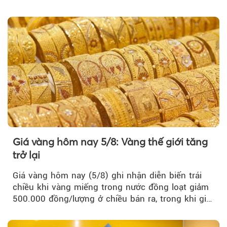
từ 4,99%/năm...
Giá vàng hôm nay 5/8: Vàng thế giới tăng
trở lại
Giá vàng hôm nay (5/8) ghi nhận diễn biến trái
chiều khi vàng miếng trong nước đồng loạt giảm
500.000 đồng/lượng ở chiều bán ra, trong khi giá
vàng nhẫn tăng, giảm không đồng nhất giữa các
thương hiệu.