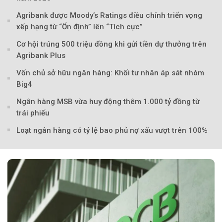
Agribank được Moody’s Ratings điều chỉnh triển vọng
xếp hạng từ “Ổn định” lên “Tích cực”
Cơ hội trúng 500 triệu đồng khi gửi tiền dự thưởng trên
Agribank Plus
Vốn chủ sở hữu ngân hàng: Khối tư nhân áp sát nhóm
Big4
Ngân hàng MSB vừa huy động thêm 1.000 tỷ đồng từ
trái phiếu
Loạt ngân hàng có tỷ lệ bao phủ nợ xấu vượt trên 100%