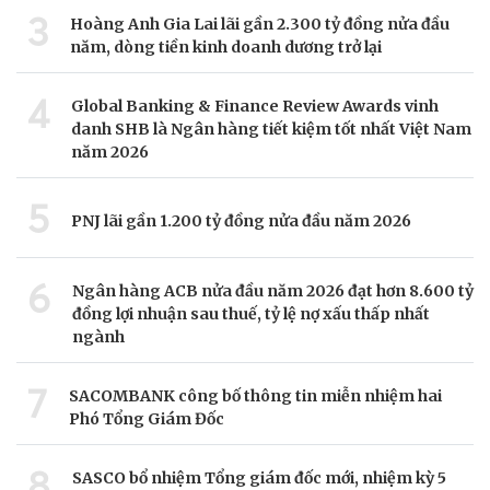
3
Hoàng Anh Gia Lai lãi gần 2.300 tỷ đồng nửa đầu
năm, dòng tiền kinh doanh dương trở lại
4
Global Banking & Finance Review Awards vinh
danh SHB là Ngân hàng tiết kiệm tốt nhất Việt Nam
năm 2026
5
PNJ lãi gần 1.200 tỷ đồng nửa đầu năm 2026
6
Ngân hàng ACB nửa đầu năm 2026 đạt hơn 8.600 tỷ
đồng lợi nhuận sau thuế, tỷ lệ nợ xấu thấp nhất
ngành
7
SACOMBANK công bố thông tin miễn nhiệm hai
Phó Tổng Giám Đốc
8
SASCO bổ nhiệm Tổng giám đốc mới, nhiệm kỳ 5