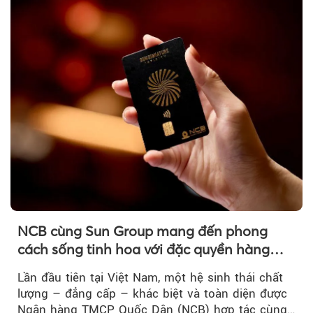
NCB cùng Sun Group mang đến phong
cách sống tinh hoa với đặc quyền hàng
đầu Việt Nam
Lần đầu tiên tại Việt Nam, một hệ sinh thái chất
lượng – đẳng cấp – khác biệt và toàn diện được
Ngân hàng TMCP Quốc Dân (NCB) hợp tác cùng