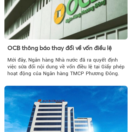
OCB thông báo thay đổi về vốn điều lệ
Mới đây, Ngân hàng Nhà nước đã ra quyết định
việc sửa đổi nội dung về vốn điều lệ tại Giấy phép
hoạt động của Ngân hàng TMCP Phương Đông.