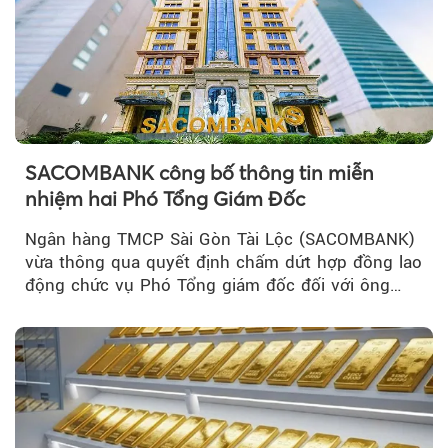
SACOMBANK công bố thông tin miễn
nhiệm hai Phó Tổng Giám Đốc
Ngân hàng TMCP Sài Gòn Tài Lộc (SACOMBANK)
vừa thông qua quyết định chấm dứt hợp đồng lao
động chức vụ Phó Tổng giám đốc đối với ông
Nguyễn Minh Tâm...