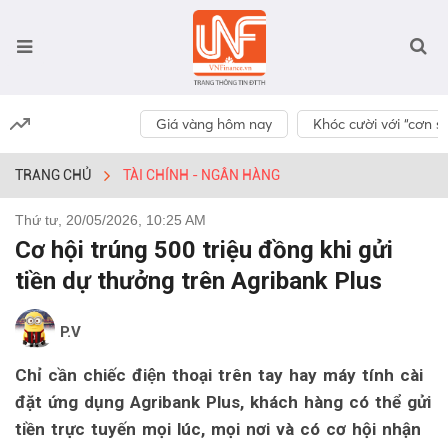
Giá vàng hôm nay
Khóc cười với “cơn số
TRANG CHỦ
TÀI CHÍNH - NGÂN HÀNG
Thứ tư, 20/05/2026, 10:25 AM
Cơ hội trúng 500 triệu đồng khi gửi
tiền dự thưởng trên Agribank Plus
P.V
Chỉ cần chiếc điện thoại trên tay hay máy tính cài
đặt ứng dụng Agribank Plus, khách hàng có thể gửi
tiền trực tuyến mọi lúc, mọi nơi và có cơ hội nhận