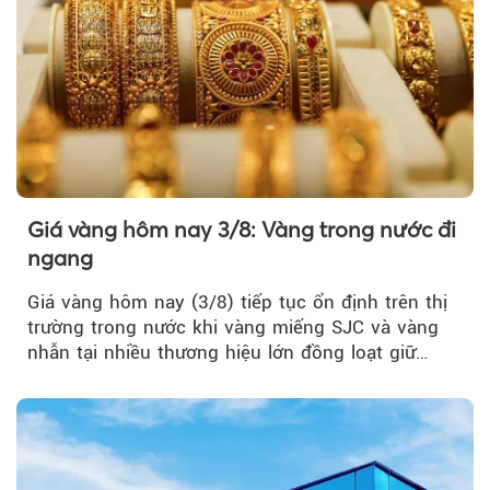
Giá vàng hôm nay 3/8: Vàng trong nước đi
ngang
Giá vàng hôm nay (3/8) tiếp tục ổn định trên thị
trường trong nước khi vàng miếng SJC và vàng
nhẫn tại nhiều thương hiệu lớn đồng loạt giữ
nguyên so với ngày trước.