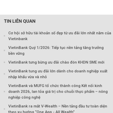
TIN LIÊN QUAN
Cơ hội sở hữu tài khoản số đẹp từ ưu đãi lớn nhất năm của
Vietinbank
VietinBank Quý 1/2026: Tiếp tục nền tảng tăng trưởng
bền vững
VietinBank tưng bừng ưu đãi chào đón KHDN SME mới
Theo Sở hữu trí 
VietinBank tung ưu đãi lớn dành cho doanh nghiệp xuất
nhập khẩu vừa và nhỏ
VietinBank và MUFG tổ chức thành công Kết nối kinh
doanh 2026, lan tỏa giá trị cho chuỗi thực phẩm – nông
nghiệp công nghệ
VietinBank ra mắt V-Wealth – Nền tảng đầu tư toàn diện
theo xu hướng “One App - All Wealth”