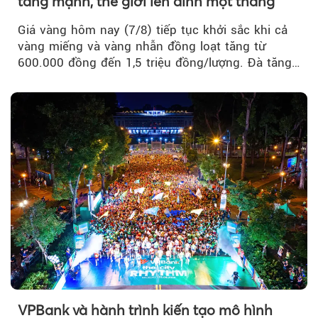
tăng mạnh, thế giới lên đỉnh một tháng
Giá vàng hôm nay (7/8) tiếp tục khởi sắc khi cả
vàng miếng và vàng nhẫn đồng loạt tăng từ
600.000 đồng đến 1,5 triệu đồng/lượng. Đà tăng
của thị trường trong nước được hỗ trợ bởi giá
vàng thế giới bứt phá lên mức cao nhất trong
một tháng.
VPBank và hành trình kiến tạo mô hình