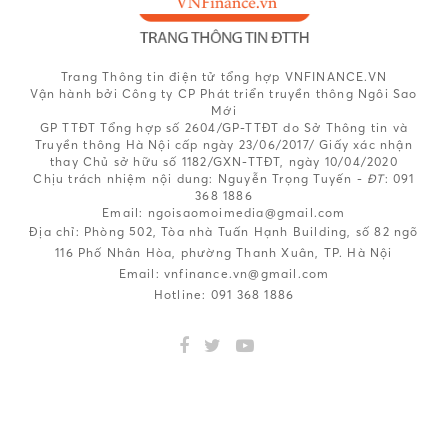
Trang Thông tin điện tử tổng hợp VNFINANCE.VN
Vận hành bởi Công ty CP Phát triển truyền thông Ngôi Sao
Mới
GP TTĐT Tổng hợp số 2604/GP-TTĐT do Sở Thông tin và
Truyền thông Hà Nội cấp ngày 23/06/2017/ Giấy xác nhận
thay Chủ sở hữu số 1182/GXN-TTĐT, ngày 10/04/2020
Chịu trách nhiệm nội dung:
Nguyễn Trọng Tuyến -
ĐT
: 091
368 1886
Email: ngoisaomoimedia@gmail.com
Địa chỉ: Phòng 502, Tòa nhà Tuấn Hạnh Building, số 82 ngõ
116 Phố Nhân Hòa, phường Thanh Xuân, TP. Hà Nội
Email:
vnfinance.vn@gmail.com
Hotline:
091 368 1886