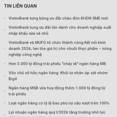
TIN LIÊN QUAN
VietinBank tưng bừng ưu đãi chào đón KHDN SME mới
VietinBank tung ưu đãi lớn dành cho doanh nghiệp xuất
nhập khẩu vừa và nhỏ
VietinBank và MUFG tổ chức thành công Kết nối kinh
doanh 2026, lan tỏa giá trị cho chuỗi thực phẩm – nông
nghiệp công nghệ
Hơn 5.000 tỷ đồng trái phiếu "chảy về" ngân hàng MB
Theo Sở hữu trí 
Vốn chủ sở hữu ngân hàng: Khối tư nhân áp sát nhóm
Big4
Ngân hàng MSB vừa huy động thêm 1.000 tỷ đồng từ
trái phiếu
Loạt ngân hàng có tỷ lệ bao phủ nợ xấu vượt trên 100%
Lợi nhuận ngân hàng quý I/2026 tăng trưởng nhờ lực