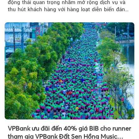
động thái quan trọng nhằm mở rộng dịch vụ và
thu hút khách hàng với hàng loạt diễn biến đáng
chú ý...
VPBank ưu đãi đến 40% giá BIB cho runner
tham gia VPBank Đất Sen Hồng Music