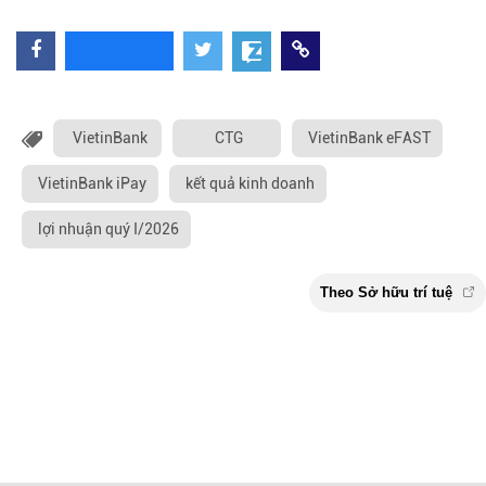
VietinBank
CTG
VietinBank eFAST
VietinBank iPay
kết quả kinh doanh
lợi nhuận quý I/2026