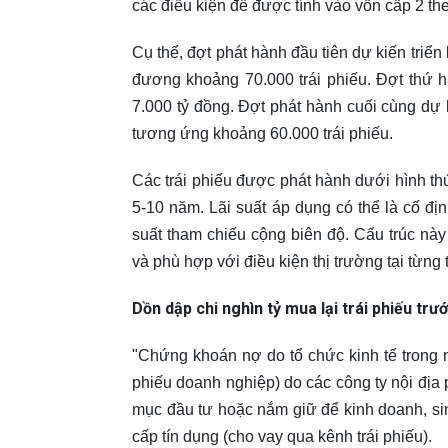
các điều kiện để được tính vào vốn cấp 2 
Cụ thể, đợt phát hành đầu tiên dự kiến triển
đương khoảng 70.000 trái phiếu. Đợt thứ h
7.000 tỷ đồng. Đợt phát hành cuối cùng dự ki
tương ứng khoảng 60.000 trái phiếu.
Các trái phiếu được phát hành dưới hình thứ
5-10 năm. Lãi suất áp dụng có thể là cố địn
suất tham chiếu cộng biên độ. Cấu trúc này 
và phù hợp với điều kiện thị trường tại từng
Dồn dập chi nghìn tỷ mua lại trái phiếu
trướ
"Chứng khoán nợ do tổ chức kinh tế trong nư
phiếu doanh nghiệp) do các công ty nội địa
mục đầu tư hoặc nắm giữ để kinh doanh, sin
cấp tín dụng (cho vay qua kênh trái phiếu).