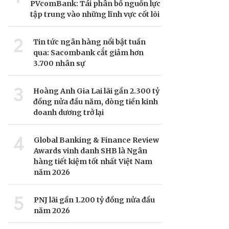
PVcomBank: Tái phân bổ nguồn lực
tập trung vào những lĩnh vực cốt lõi
2
Tin tức ngân hàng nổi bật tuần
qua: Sacombank cắt giảm hơn
3.700 nhân sự
3
Hoàng Anh Gia Lai lãi gần 2.300 tỷ
đồng nửa đầu năm, dòng tiền kinh
doanh dương trở lại
4
Global Banking & Finance Review
Awards vinh danh SHB là Ngân
hàng tiết kiệm tốt nhất Việt Nam
năm 2026
5
PNJ lãi gần 1.200 tỷ đồng nửa đầu
năm 2026