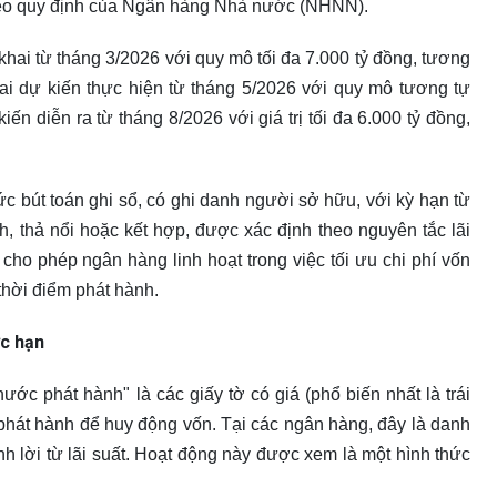
theo quy định của Ngân hàng Nhà nước (NHNN).
 khai từ tháng 3/2026 với quy mô tối đa 7.000 tỷ đồng, tương
ai dự kiến thực hiện từ tháng 5/2026 với quy mô tương tự
ến diễn ra từ tháng 8/2026 với giá trị tối đa 6.000 tỷ đồng,
c bút toán ghi sổ, có ghi danh người sở hữu, với kỳ hạn từ
h, thả nổi hoặc kết hợp, được xác định theo nguyên tắc lãi
cho phép ngân hàng linh hoạt trong việc tối ưu chi phí vốn
 thời điểm phát hành.
c hạn
ớc phát hành" là các giấy tờ có giá (phổ biến nhất là trái
 phát hành để huy động vốn. Tại các ngân hàng, đây là danh
h lời từ lãi suất. Hoạt động này được xem là một hình thức