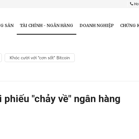
Hot
TÀI CHÍNH - NGÂN HÀNG
G SẢN
DOANH NGHIỆP
CHỨNG 
Khóc cười với “cơn sốt” Bitcoin
i phiếu "chảy về" ngân hàng