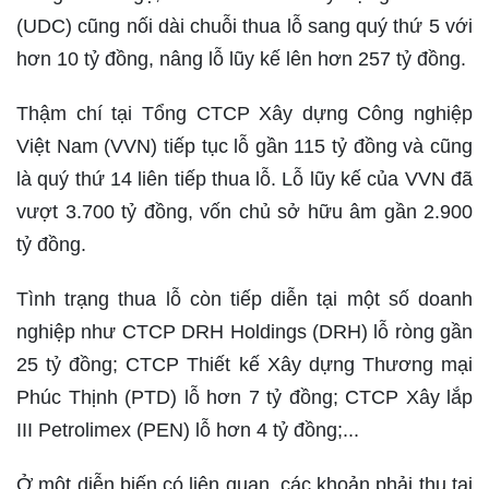
(UDC) cũng nối dài chuỗi thua lỗ sang quý thứ 5 với
hơn 10 tỷ đồng, nâng lỗ lũy kế lên hơn 257 tỷ đồng.
Thậm chí tại Tổng CTCP Xây dựng Công nghiệp
Việt Nam (VVN) tiếp tục lỗ gần 115 tỷ đồng và cũng
là quý thứ 14 liên tiếp thua lỗ. Lỗ lũy kế của VVN đã
vượt 3.700 tỷ đồng, vốn chủ sở hữu âm gần 2.900
tỷ đồng.
Tình trạng thua lỗ còn tiếp diễn tại một số doanh
nghiệp như CTCP DRH Holdings (DRH) lỗ ròng gần
25 tỷ đồng; CTCP Thiết kế Xây dựng Thương mại
Phúc Thịnh (PTD) lỗ hơn 7 tỷ đồng; CTCP Xây lắp
III Petrolimex (PEN) lỗ hơn 4 tỷ đồng;...
Ở một diễn biến có liên quan, các khoản phải thu tại