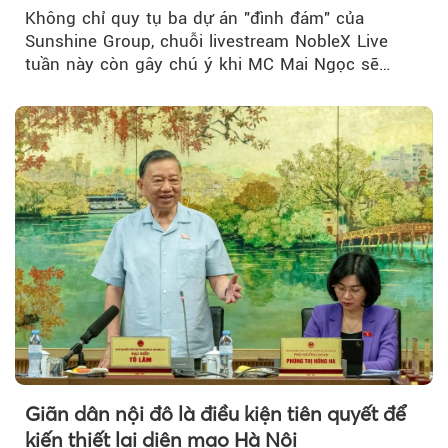
đãi hàng trăm triệu đồng
Không chỉ quy tụ ba dự án "đình đám" của
Sunshine Group, chuỗi livestream NobleX Live
tuần này còn gây chú ý khi MC Mai Ngọc sẽ
đồng hành trong phiên livestream giới thiệu...
Giãn dân nội đô là điều kiện tiên quyết để
kiến thiết lại diện mạo Hà Nội