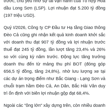
trước, chủ yếu nhờ sự tái vận hành của Tổ hợp Hóa
dầu Long Sơn (LSP). Lợi nhuận đạt 5.200 tỷ đồng
(197 triệu USD).
Quý I/2026, Công ty CP Đầu tư Hạ tầng Giao thông
Đèo Cả cũng ghi nhận kết quả kinh doanh khởi sắc
với doanh thu đạt 907 tỷ đồng và lợi nhuận trước
thuế đạt 245 tỷ đồng, lần lượt tăng 23,4% và 26%
so với cùng kỳ năm trước. Động lực tăng trưởng
doanh thu đến từ mảng thu phí BOT (đóng góp
656,5 tỷ đồng, tăng 24,8%), nhờ lưu lượng xe tại
các dự án trọng điểm như Bắc Giang - Lạng Sơn và
chuỗi trạm hầm Đèo Cả, An Dân, Bắc Hải Vân duy
trì ổn định với biên lợi nhuận gộp đạt 68,4%.
Ngoài các "ông lớn" xây dựng trên, còn nhiều doanh