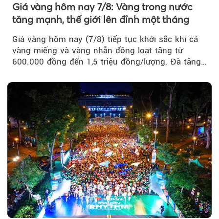
Giá vàng hôm nay 7/8: Vàng trong nước
tăng mạnh, thế giới lên đỉnh một tháng
Giá vàng hôm nay (7/8) tiếp tục khởi sắc khi cả
vàng miếng và vàng nhẫn đồng loạt tăng từ
600.000 đồng đến 1,5 triệu đồng/lượng. Đà tăng
của thị trường trong nước được hỗ trợ bởi giá
vàng thế giới bứt phá lên mức cao nhất trong
một tháng.