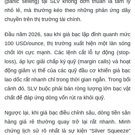
(panic selling) tại SLV không đơn thuần là tâm lý
nhỏ lẻ, mà thường kéo theo những phản ứng dây
chuyền trên thị trường tài chính.
Đầu năm 2026, sau khi giá bạc lập đỉnh quanh mức
100 USD/ounce, thị trường xuất hiện một làn sóng
chốt lời cực mạnh. Các lệnh cắt lỗ tự động (stop-
loss), áp lực giải chấp ký quỹ (margin calls) và hoạt
động giảm vị thế của các quỹ đầu cơ khiến giá bạc
lao dốc rất nhanh chỉ trong thời gian ngắn. Trong bối
cảnh đó, SLV buộc phải bán ròng lượng lớn bạc vật
chất để đáp ứng dòng vốn rút ra khỏi quỹ.
Ngược lại, khi giá bạc điều chỉnh sâu, dòng tiền săn
hàng giá rẻ thường quay trở lại rất nhanh. Minh
chứng lịch sử rõ nhất là sự kiện “Silver Squeeze”