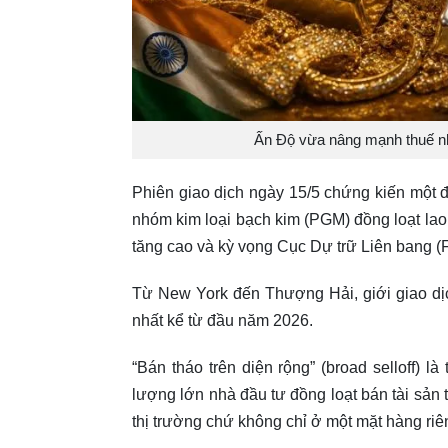
Ấn Độ vừa nâng mạnh thuế nh
Phiên giao dịch ngày 15/5 chứng kiến một đợ
nhóm kim loại bạch kim (PGM) đồng loạt lao
tăng cao và kỳ vọng Cục Dự trữ Liên bang (Fed
Từ New York đến Thượng Hải, giới giao dịc
nhất kể từ đầu năm 2026.
“Bán tháo trên diện rộng” (broad selloff) l
lượng lớn nhà đầu tư đồng loạt bán tài sản 
thị trường chứ không chỉ ở một mặt hàng riên