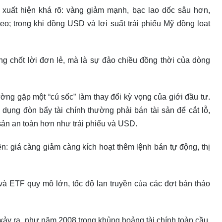
 xuất hiện khá rõ: vàng giảm mạnh, bạc lao dốc sâu hơn,
eo; trong khi đồng USD và lợi suất trái phiếu Mỹ đồng loạt
ng chốt lời đơn lẻ, mà là sự đảo chiều đồng thời của dòng
ường gặp một “cú sốc” làm thay đổi kỳ vọng của giới đầu tư.
 dụng đòn bẩy tài chính thường phải bán tài sản để cắt lỗ,
sản an toàn hơn như trái phiếu và USD.
n: giá càng giảm càng kích hoạt thêm lệnh bán tự động, thị
n và ETF quy mô lớn, tốc độ lan truyền của các đợt bán tháo
ảy ra, như năm 2008 trong khủng hoảng tài chính toàn cầu,