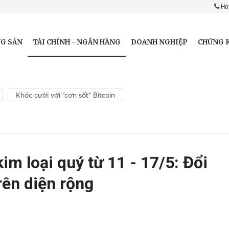
Hot
TÀI CHÍNH - NGÂN HÀNG
G SẢN
DOANH NGHIỆP
CHỨNG 
Khóc cười với “cơn sốt” Bitcoin
im loại quý từ 11 - 17/5: Đổi
rên diện rộng