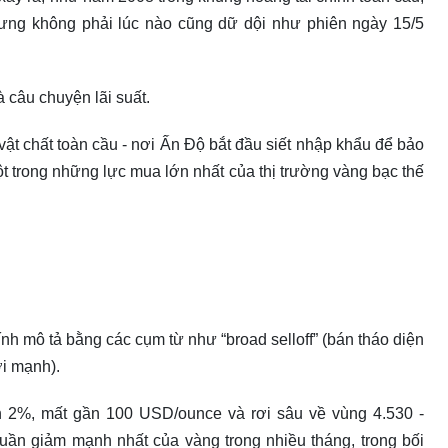
ưng không phải lúc nào cũng dữ dội như phiên ngày 15/5
 câu chuyện lãi suất.
vật chất toàn cầu - nơi Ấn Độ bắt đầu siết nhập khẩu để bảo
t trong những lực mua lớn nhất của thị trường vàng bạc thế
ính mô tả bằng các cụm từ như “broad selloff” (bán tháo diện
ơi mạnh).
n 2%, mất gần 100 USD/ounce và rơi sâu về vùng 4.530 -
tuần giảm mạnh nhất của vàng trong nhiều tháng, trong bối