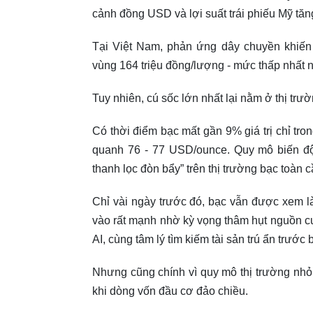
cảnh đồng USD và lợi suất trái phiếu Mỹ tăng
Tại Việt Nam, phản ứng dây chuyền khiến 
vùng 164 triệu đồng/lượng - mức thấp nhất 
Tuy nhiên, cú sốc lớn nhất lại nằm ở thị trư
Có thời điểm bạc mất gần 9% giá trị chỉ tr
quanh 76 - 77 USD/ounce. Quy mô biến độ
thanh lọc đòn bẩy” trên thị trường bạc toàn c
Chỉ vài ngày trước đó, bạc vẫn được xem là
vào rất mạnh nhờ kỳ vọng thâm hụt nguồn cu
AI, cùng tâm lý tìm kiếm tài sản trú ẩn trước 
Nhưng cũng chính vì quy mô thị trường nhỏ
khi dòng vốn đầu cơ đảo chiều.