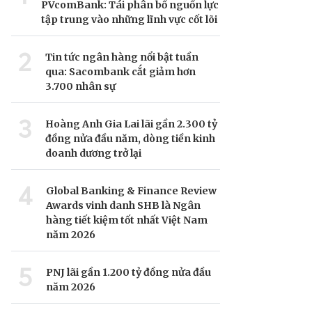
PVcomBank: Tái phân bổ nguồn lực
tập trung vào những lĩnh vực cốt lõi
2
Tin tức ngân hàng nổi bật tuần
qua: Sacombank cắt giảm hơn
3.700 nhân sự
3
Hoàng Anh Gia Lai lãi gần 2.300 tỷ
đồng nửa đầu năm, dòng tiền kinh
doanh dương trở lại
4
Global Banking & Finance Review
Awards vinh danh SHB là Ngân
hàng tiết kiệm tốt nhất Việt Nam
năm 2026
5
PNJ lãi gần 1.200 tỷ đồng nửa đầu
năm 2026