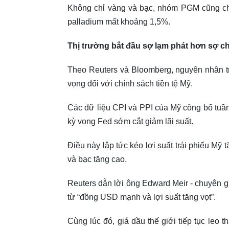
Không chỉ vàng và bạc, nhóm PGM cũng chị
palladium mất khoảng 1,5%.
Thị trường bắt đầu sợ lạm phát hơn sợ c
Theo Reuters và Bloomberg, nguyên nhân trự
vọng đối với chính sách tiền tệ Mỹ.
Các dữ liệu CPI và PPI của Mỹ công bố tuầ
kỳ vọng Fed sớm cắt giảm lãi suất.
Điều này lập tức kéo lợi suất trái phiếu Mỹ
và bạc tăng cao.
Reuters dẫn lời ông Edward Meir - chuyên gi
từ “đồng USD mạnh và lợi suất tăng vọt”.
Cùng lúc đó, giá dầu thế giới tiếp tục leo