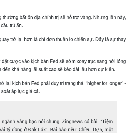
 thường bất ổn địa chính trị sẽ hỗ trợ vàng. Nhưng lần này,
cầu trú ẩn.
uay trở lại hơn là chỉ đơn thuần lo chiến sự. Đây là sự thay
 đặt cược vào kịch bản Fed sẽ sớm xoay trục sang nới lỏng
tính đến khả năng lãi suất cao sẽ kéo dài lâu hơn dự kiến.
 lại kịch bản Fed phải duy trì trạng thái “higher for longer” -
 soát áp lực giá cả.
 ngành vàng bạc nói chung. Zingnews có bài: “Tiệm
vài tỷ đồng ở Đắk Lắk”. Bài báo nêu: Chiều 15/5, một