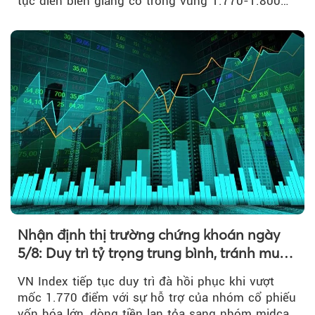
tục diễn biến giằng co trong vùng 1.770-1.800
điểm....
Nhận định thị trường chứng khoán ngày
5/8: Duy trì tỷ trọng trung bình, tránh mua
đuổi
VN Index tiếp tục duy trì đà hồi phục khi vượt
mốc 1.770 điểm với sự hỗ trợ của nhóm cổ phiếu
vốn hóa lớn, dòng tiền lan tỏa sang nhóm midcap