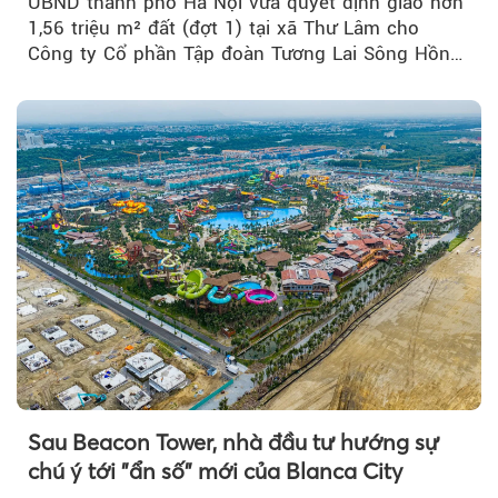
UBND thành phố Hà Nội vừa quyết định giao hơn
1,56 triệu m² đất (đợt 1) tại xã Thư Lâm cho
Công ty Cổ phần Tập đoàn Tương Lai Sông Hồng
để triển khai phân...
Sau Beacon Tower, nhà đầu tư hướng sự
chú ý tới "ẩn số" mới của Blanca City