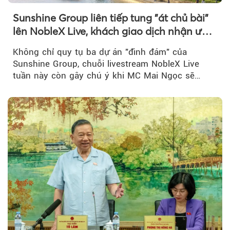
Sunshine Group liên tiếp tung "át chủ bài"
lên NobleX Live, khách giao dịch nhận ưu
đãi hàng trăm triệu đồng
Không chỉ quy tụ ba dự án "đình đám" của
Sunshine Group, chuỗi livestream NobleX Live
tuần này còn gây chú ý khi MC Mai Ngọc sẽ
đồng hành trong phiên livestream giới thiệu...