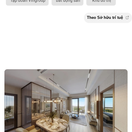
Tập đoàn Vingroup
bất động san
Khu đô thị