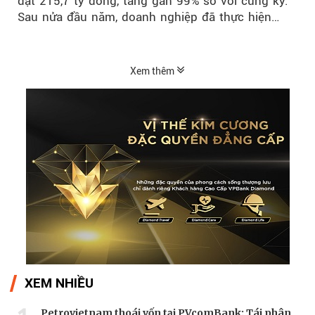
đạt 215,7 tỷ đồng, tăng gần 99% so với cùng kỳ.
Sau nửa đầu năm, doanh nghiệp đã thực hiện
54,6% kế hoạch lợi nhuận trước...
Xem thêm
XEM NHIỀU
Petrovietnam thoái vốn tại PVcomBank: Tái phân