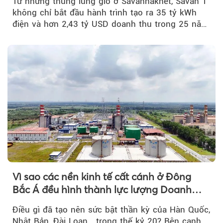
Từ những thung lũng gió ở Savannakhet, Savan 1
không chỉ bắt đầu hành trình tạo ra 35 tỷ kWh
điện và hơn 2,43 tỷ USD doanh thu trong 25 năm
tới....
Vì sao các nền kinh tế cất cánh ở Đông
Bắc Á đều hình thành lực lượng Doanh
nghiệp Quốc gia?
Điều gì đã tạo nên sức bật thần kỳ của Hàn Quốc,
Nhật Bản, Đài Loan… trong thế kỷ 20? Bên cạnh