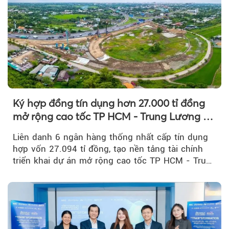
Ký hợp đồng tín dụng hơn 27.000 tỉ đồng
mở rộng cao tốc TP HCM - Trung Lương -
Mỹ Thuận
Liên danh 6 ngân hàng thống nhất cấp tín dụng
hợp vốn 27.094 tỉ đồng, tạo nền tảng tài chính
triển khai dự án mở rộng cao tốc TP HCM - Trung
Lương - Mỹ Thuận, tuyến giao thông huyết mạch
kết nối TP HCM với Đồng bằng sông Cửu Long.