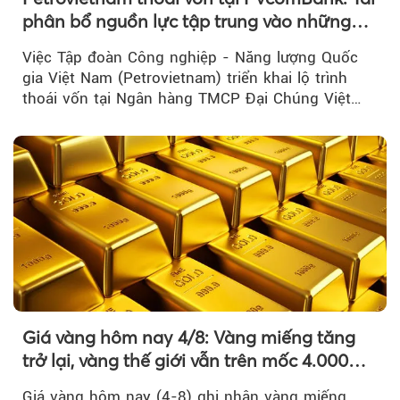
phân bổ nguồn lực tập trung vào những
lĩnh vực cốt lõi
Việc Tập đoàn Công nghiệp - Năng lượng Quốc
gia Việt Nam (Petrovietnam) triển khai lộ trình
thoái vốn tại Ngân hàng TMCP Đại Chúng Việt
Nam là bước đi trong quá trình cơ cấu...
Giá vàng hôm nay 4/8: Vàng miếng tăng
trở lại, vàng thế giới vẫn trên mốc 4.000
USD/ounce
Giá vàng hôm nay (4-8) ghi nhận vàng miếng