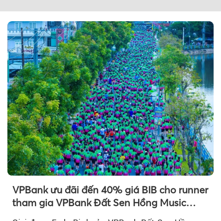
VPBank ưu đãi đến 40% giá BIB cho runner
Theo Petroti
tham gia VPBank Đất Sen Hồng Music
Marathon 2026