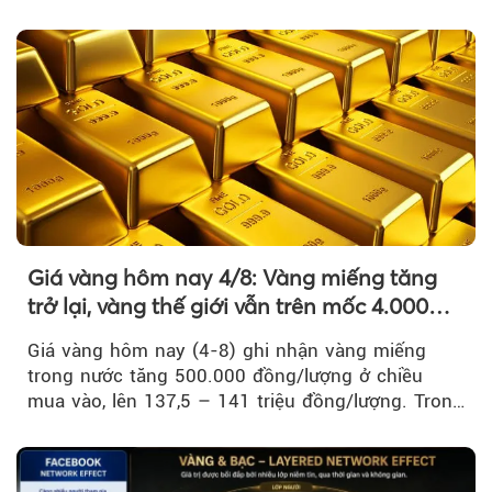
Nam là bước đi trong quá trình cơ cấu...
Giá vàng hôm nay 4/8: Vàng miếng tăng
trở lại, vàng thế giới vẫn trên mốc 4.000
USD/ounce
Giá vàng hôm nay (4-8) ghi nhận vàng miếng
trong nước tăng 500.000 đồng/lượng ở chiều
mua vào, lên 137,5 – 141 triệu đồng/lượng. Trong
khi đó, giá vàng thế giới giảm nhẹ nhưng vẫn duy
trì trên ngưỡng 4.000 USD/ounce.