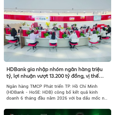
HDBank gia nhập nhóm ngân hàng triệu
tỷ, lợi nhuận vượt 13.200 tỷ đồng, vị thế
mới trên thị trường vốn quốc tế
Ngân hàng TMCP Phát triển TP. Hồ Chí Minh
(HDBank - HoSE: HDB) công bố kết quả kinh
doanh 6 tháng đầu năm 2026 với ba dấu mốc nổi
bật: gia nhập nhóm ngân hàng...