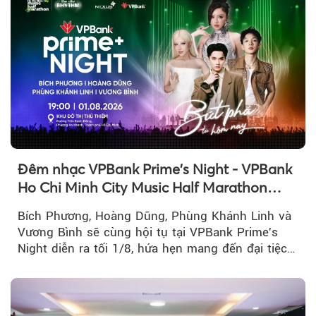
Đêm nhạc VPBank Prime's Night - VPBank
Ho Chi Minh City Music Half Marathon
2026 lộ dàn line-up gây sốt
Bích Phương, Hoàng Dũng, Phùng Khánh Linh và
Vương Bình sẽ cùng hội tụ tại VPBank Prime's
Night diễn ra tối 1/8, hứa hẹn mang đến đại tiệc
âm nhạc bùng nổ...