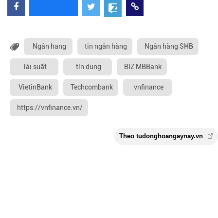
Ngân hang
tin ngân hàng
Ngân hàng SHB
lái suất
tín dung
BIZ MBBank
VietinBank
Techcombank
vnfinance
https://vnfinance.vn/