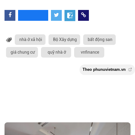
nhà ở xã hội
Bộ Xây dựng
bất động san
giá chung cư
quỹ nhà ở
vnfinance