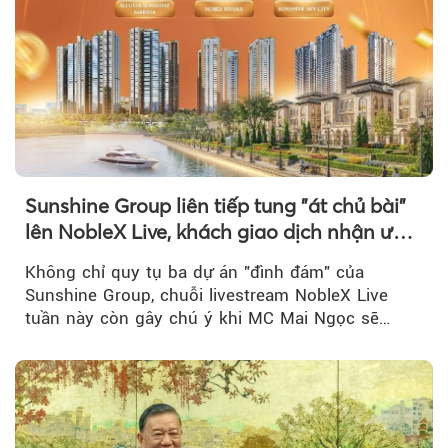
Sunshine Group liên tiếp tung "át chủ bài"
lên NobleX Live, khách giao dịch nhận ưu
đãi hàng trăm triệu đồng
Không chỉ quy tụ ba dự án "đình đám" của
Sunshine Group, chuỗi livestream NobleX Live
tuần này còn gây chú ý khi MC Mai Ngọc sẽ
đồng hành trong phiên livestream giới thiệu...