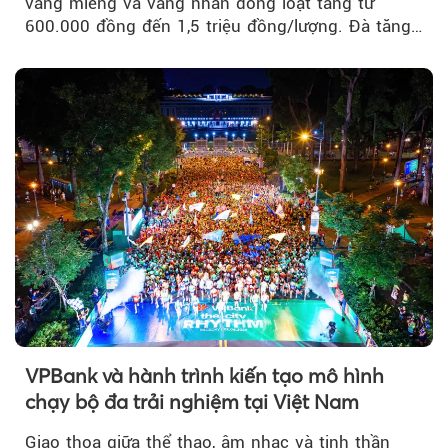
vàng miếng và vàng nhẫn đồng loạt tăng từ
600.000 đồng đến 1,5 triệu đồng/lượng. Đà tăng
của thị trường trong nước được hỗ trợ bởi giá
vàng thế giới bứt phá lên mức cao nhất trong
một tháng.
VPBank và hành trình kiến tạo mô hình
chạy bộ đa trải nghiệm tại Việt Nam
Giao thoa giữa thể thao, âm nhạc và tinh thần