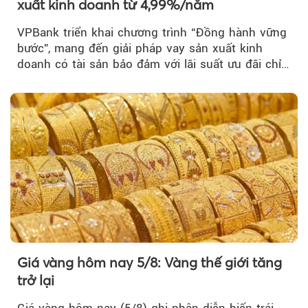
xuất kinh doanh từ 4,99%/năm
VPBank triển khai chương trình “Đồng hành vững
bước”, mang đến giải pháp vay sản xuất kinh
doanh có tài sản bảo đảm với lãi suất ưu đãi chỉ
từ 4,99%/năm...
Giá vàng hôm nay 5/8: Vàng thế giới tăng
trở lại
Giá vàng hôm nay (5/8) ghi nhận diễn biến trái