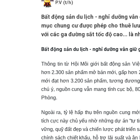
P.V (t/h)
Bất động sản du lịch - nghỉ dưỡng vẫn
mục chung cư được phép cho thuê lưu 
với các ga đường sắt tốc độ cao... là 
Bất động sản du lịch - nghỉ dưỡng vẫn giữ
Thông tin từ Hội Môi giới bất động sản Việt
hơn 2.300 sản phẩm mở bán mới, gấp hơn 2 
mới đạt hơn 3.200 sản phẩm, tương đương
chú ý, nguồn cung vẫn mang tính cục bộ, 
Phòng.
Ngoài ra, tỷ lệ hấp thụ trên nguồn cung mớ
tích cực này chủ yếu nhờ những dự án “tự ti
vững, quỹ đất đẹp và chiến lược phát triển
chính sách chiết khấu, hỗ trợ lãi suất và â