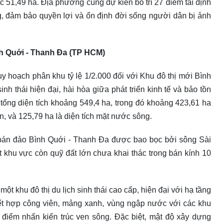
ác 51,49 ha. Địa phương cũng dự kiến bố trí 27 điểm tái định
g, đảm bảo quyền lợi và ổn định đời sống người dân bị ảnh
nh Quới - Thanh Đa (TP HCM)
 hoạch phân khu tỷ lệ 1/2.000 đối với Khu đô thị mới Bình
nh thái hiện đại, hài hòa giữa phát triển kinh tế và bảo tồn
 tổng diện tích khoảng 549,4 ha, trong đó khoảng 423,61 ha
n, và 125,79 ha là diện tích mặt nước sông.
 bán đảo Bình Quới - Thanh Đa được bao bọc bởi sông Sài
t khu vực còn quỹ đất lớn chưa khai thác trong bán kính 10
ột khu đô thị du lịch sinh thái cao cấp, hiện đại với hạ tầng
kết hợp công viên, mảng xanh, vùng ngập nước với các khu
 điểm nhấn kiến trúc ven sông. Đặc biệt, mật độ xây dựng