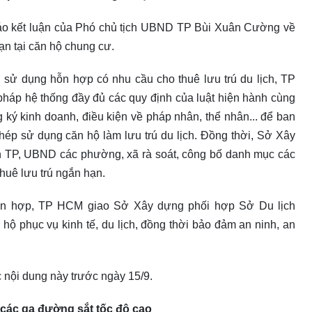
 kết luận của Phó chủ tịch UBND TP Bùi Xuân Cường về
ạn tại căn hộ chung cư.
 sử dụng hỗn hợp có nhu cầu cho thuê lưu trú du lịch, TP
pháp hệ thống đầy đủ các quy định của luật hiện hành cùng
ký kinh doanh, điều kiện về pháp nhân, thể nhân... để ban
ép sử dụng căn hộ làm lưu trú du lịch. Đồng thời, Sở Xây
 TP, UBND các phường, xã rà soát, công bố danh mục các
thuê lưu trú ngắn hạn.
ỗn hợp, TP HCM giao Sở Xây dựng phối hợp Sở Du lịch
 hộ phục vụ kinh tế, du lịch, đồng thời bảo đảm an ninh, an
 nội dung này trước ngày 15/9.
 các ga đường sắt tốc độ cao