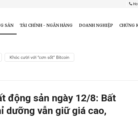
Hot
G SẢN
TÀI CHÍNH - NGÂN HÀNG
DOANH NGHIỆP
CHỨNG 
Khóc cười với “cơn sốt” Bitcoin
ất động sản ngày 12/8: Bất
hỉ dưỡng vẫn giữ giá cao,