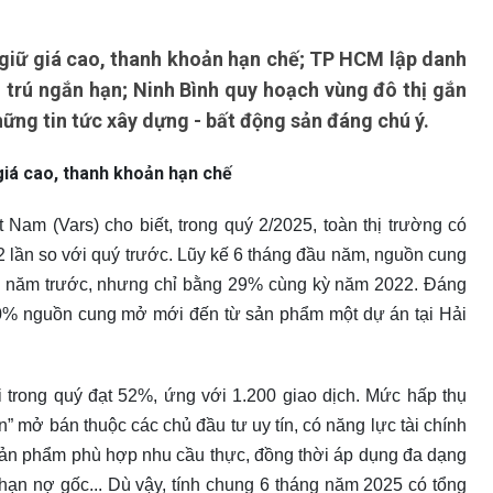
 giữ giá cao, thanh khoản hạn chế; TP HCM lập danh
trú ngắn hạn; Ninh Bình quy hoạch vùng đô thị gắn
những tin tức xây dựng - bất động sản đáng chú ý.
 giá cao, thanh khoản hạn chế
 Nam (Vars) cho biết, trong quý 2/2025, toàn thị trường có
lần so với quý trước. Lũy kế 6 tháng đầu năm, nguồn cung
 năm trước, nhưng chỉ bằng 29% cùng kỳ năm 2022. Đáng
80% nguồn cung mở mới đến từ sản phẩm một dự án tại Hải
i trong quý đạt 52%, ứng với 1.200 giao dịch. Mức hấp thụ
n” mở bán thuộc các chủ đầu tư uy tín, có năng lực tài chính
 sản phẩm phù hợp nhu cầu thực, đồng thời áp dụng đa dạng
n hạn nợ gốc... Dù vậy, tính chung 6 tháng năm 2025 có tổng