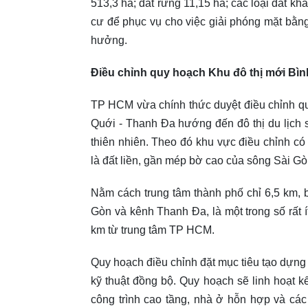
513,3 ha; đất rừng 11,15 ha; các loại đất kh
cư để phục vụ cho việc giải phóng mặt bằn
hưởng.
Điều chỉnh quy hoạch Khu đô thị mới Bì
TP HCM vừa chính thức duyệt điều chỉnh quy
Quới - Thanh Đa hướng đến đô thị du lịch si
thiên nhiên. Theo đó khu vực điều chỉnh có
là đất liền, gần mép bờ cao của sông Sài Gò
Nằm cách trung tâm thành phố chỉ 6,5 km,
Gòn và kênh Thanh Đa, là một trong số rất í
km từ trung tâm TP HCM.
Quy hoạch điều chỉnh đặt mục tiêu tạo dựng m
kỹ thuật đồng bộ. Quy hoạch sẽ linh hoạt 
công trình cao tầng, nhà ở hỗn hợp và các