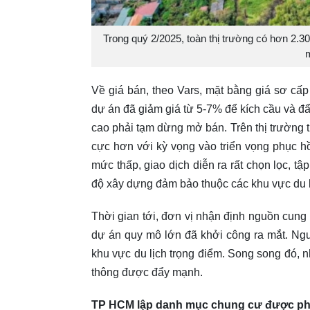
Trong quý 2/2025, toàn thị trường có hơn 2.
m
Về giá bán, theo Vars, mặt bằng giá sơ cấ
dự án đã giảm giá từ 5-7% để kích cầu và đẩ
cao phải tạm dừng mở bán. Trên thị trường th
cực hơn với kỳ vọng vào triển vọng phục hồ
mức thấp, giao dịch diễn ra rất chọn lọc, t
độ xây dựng đảm bảo thuộc các khu vực du l
Thời gian tới, đơn vị nhận định nguồn cung
dự án quy mô lớn đã khởi công ra mắt. Ng
khu vực du lịch trọng điểm. Song song đó, nh
thông được đẩy mạnh.
TP HCM lập danh mục chung cư được phé