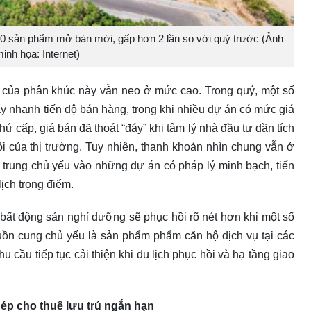
300 sản phẩm mở bán mới, gấp hơn 2 lần so với quý trước (Ảnh
inh họa: Internet)
p của phân khúc này vẫn neo ở mức cao. Trong quý, một số
y nhanh tiến độ bán hàng, trong khi nhiều dự án có mức giá
ứ cấp, giá bán đã thoát “đáy” khi tâm lý nhà đầu tư dần tích
i của thị trường. Tuy nhiên, thanh khoản nhìn chung vẫn ở
ập trung chủ yếu vào những dự án có pháp lý minh bạch, tiến
ịch trọng điểm.
 bất động sản nghỉ dưỡng sẽ phục hồi rõ nét hơn khi một số
uồn cung chủ yếu là sản phẩm phẩm căn hộ dịch vụ tại các
u cầu tiếp tục cải thiện khi du lịch phục hồi và hạ tầng giao
p cho thuê lưu trú ngắn hạn